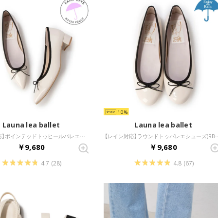
10
Launa lea ballet
Launa lea ballet
【レイン対応】ポインテッドトゥヒールバレエシューズ(RB9401A) （アイボリーE/C）
【レイン対応】ラウンドトゥバレエシューズ(
￥9,680
￥9,680
4.7
(28)
4.8
(67)