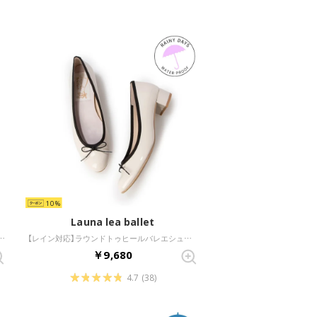
10
Launa lea ballet
ルバレエシューズ(B7612A) （アイボリーZ）
【レイン対応】ラウンドトゥヒールバレエシューズ(RB5401A) （アイボリーE/C）
￥9,680
4.7
(38)