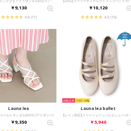
ゴールドラインスクエアトゥサンダル(0521) （アイボリー）
【26SS】フラワーチュールストラップパンプス(
￥9,130
￥10,120
4.8
(11)
4.9
(16)
40%
10
Launa lea
Launa lea ballet
ベルトサンダル(0473) （アイボリー）
【レイン対応】メリージェーンバレエシューズ(RB2002) 
￥9,350
￥5,940