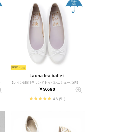
10
Launa lea ballet
RB1401A) （アイボリーE/C）
【レイン対応】ラウンドトゥバレエシューズ(RB1001A) （ホワイト）
￥9,680
4.8
(51)