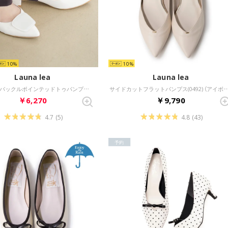
10
10
Launa lea
Launa lea
3cmクリアバックルポインテッドトゥパンプス(0590) （ホワイトE）
サイドカットフラットパンプス(0492) （
￥6,270
￥9,790
4.7
(5)
4.8
(43)
予約