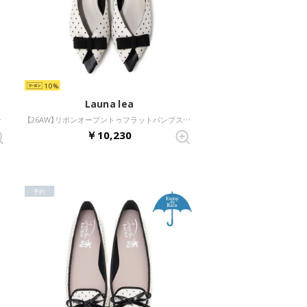
10
Launa lea
アイボリー）
【26AW】リボンオープントゥフラットパンプス(0634) （アイボリーZ/C）
￥10,230
予約