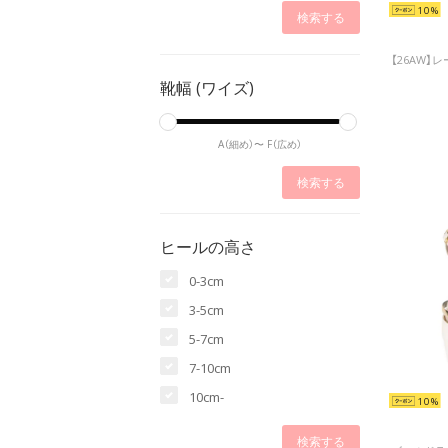
10
靴幅 (ワイズ)
A（細め）〜
F（広め）
ヒールの高さ
0-3cm
3-5cm
5-7cm
7-10cm
10cm-
10