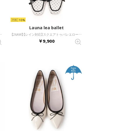
10
Launa lea ballet
トゥパンプス(0637) （アイボリーZ/C）
【26AW】【レイン対応】スクエアトゥバレエローファー(RB8401A) （アイボリーE/C）
￥9,900