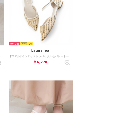
40%
10
Launa lea
ル(0628) （アイボリーZ/C）
【26SS】ポインテッドトゥバックルセパレートパンプス(0623) （アイボリーZ/C）
￥6,270