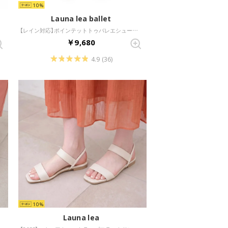
10
Launa lea ballet
【レイン対応】ポインテットトゥバレエシューズ(RB4401A) （アイボリーE/C）
￥9,680
4.9
(36)
10
Launa lea