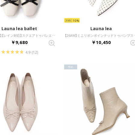
10
Launa lea ballet
Launa lea
【26AW新色】【レイン対応】スクエアトゥバレエシューズ(RB7003A) （アイボリー/C）
【26AW】ミニリボンポインテッド
￥9,680
￥10,450
4.9
(12)
予約