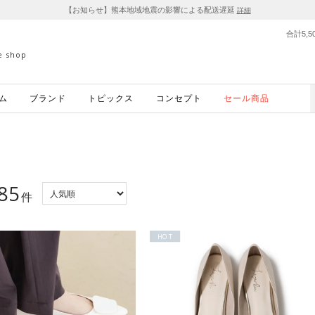
【お知らせ】熊本地域地震の影響による配送遅延
詳細
合計5,
ne shop
ム
ブランド
トピックス
コンセプト
セール商品
85
件
HOT