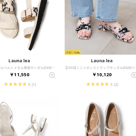
10
Launa lea
Launa lea
【26SS】ダブルベルトメタル厚底サンダル(0630) （アイボリーZ/C）
【26SS】ミニリボンストラップサンダ
￥11,550
￥10,120
5
(1)
5
(2)