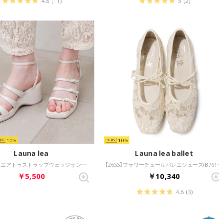
4.8
(11)
5
(2)
10
10
Launa lea
Launa lea ballet
【26SS】スクエアトゥストラップウェッジサンダル(S161) （アイボリー）
【26SS】フラワーチュー
￥5,500
￥10,340
4.8
(3)