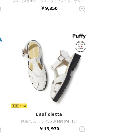
0600A) （アイボリーZ）
【26SS】スクエアトゥストラップフラットサンダル(0627) （アイボリー）
￥9,350
10
Lauf oletta
（アイボリー）
厚底グルカサンダル(LP148) （WHITE）
￥13,970