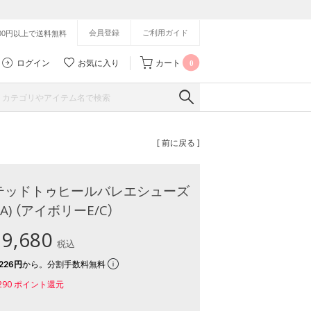
会員登録
ご利用ガイド
500円以上で送料無料
ログイン
お気に入り
カート
0
[ 前に戻る ]
テッドトゥヒールバレエシューズ
1A) （アイボリーE/C）
9,680
税込
226円
から。分割手数料無料
290
ポイント還元