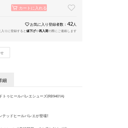
カートに入れる
42
お気に入り登録者数：
人
に入りに登録すると
値下げ
や
再入荷
の際にご連絡します
わせ
詳細
ッドトゥヒールバレエシューズ(RB9401A)
ンテッドヒールバレエが登場！