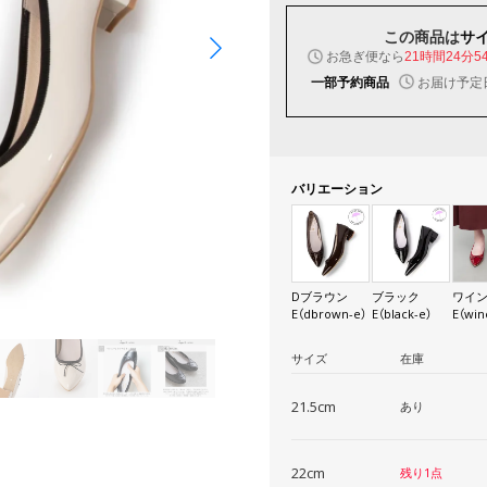
この商品は
サ
お急ぎ便なら
21時間24分5
お届け予定
一部予約商品
バリエーション
Dブラウン
ブラック
ワイ
E（dbrown-e）
E（black-e）
E（win
サイズ
在庫
21.5cm
あり
22cm
残り1点