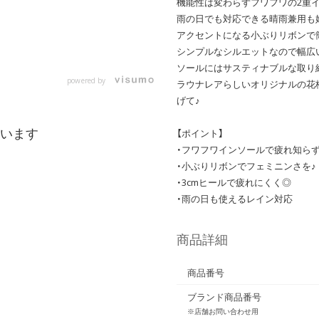
機能性は変わらずフワフワの2重
雨の日でも対応できる晴雨兼用も
アクセントになる小ぶりリボンで
シンプルなシルエットなので幅広
ソールにはサスティナブルな取り
powered by
ラウナレアらしいオリジナルの花
げて♪
います
【ポイント】
・フワフワインソールで疲れ知ら
・小ぶりリボンでフェミニンさを♪
・3cmヒールで疲れにくく◎
・雨の日も使えるレイン対応
商品詳細
商品番号
ブランド商品番号
※店舗お問い合わせ用