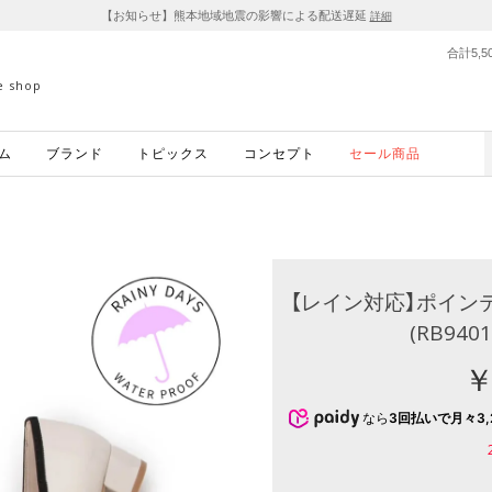
【お知らせ】熊本地域地震の影響による配送遅延
詳細
合計5,
ne shop
ム
ブランド
トピックス
コンセプト
セール商品
【レイン対応】ポイン
(RB940
￥
なら
3回払いで月々3,