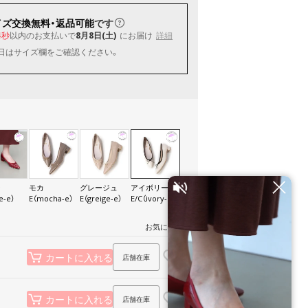
イズ交換無料・返品可能
です
以内
のお支払いで
8月8日(土)
にお届け
詳細
3秒
日はサイズ欄をご確認ください。
ン
モカ
グレージュ
アイボリー
e-e）
E（mocha-e）
E（greige-e）
E/C（ivory-ec）
お気に入り
店舗在庫
カートに入れる
店舗在庫
カートに入れる