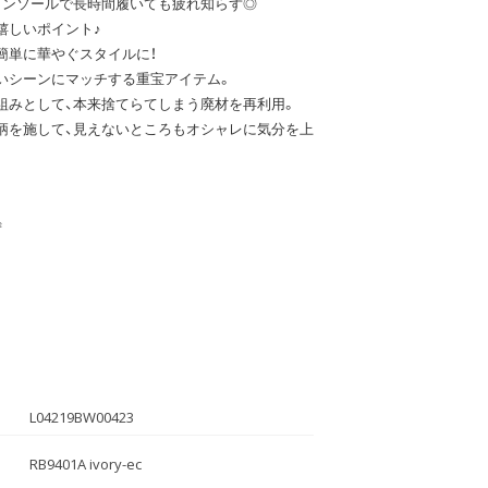
インソールで長時間履いても疲れ知らず◎
嬉しいポイント♪
簡単に華やぐスタイルに！
いシーンにマッチする重宝アイテム。
組みとして、本来捨てらてしまう廃材を再利用。
柄を施して、見えないところもオシャレに気分を上
ず
L04219BW00423
RB9401A ivory-ec