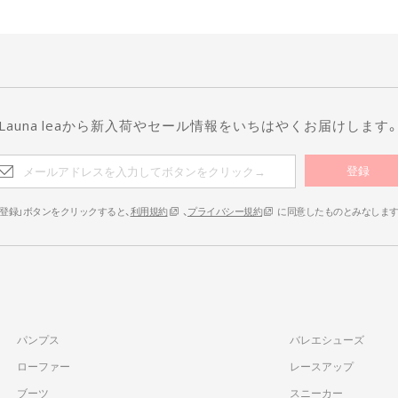
Launa leaから新入荷やセール情報をいちはやくお届けします
登録
「登録」ボタンをクリックすると、
利用規約
、
プライバシー規約
に同意したものとみなしま
パンプス
バレエシューズ
ローファー
レースアップ
ブーツ
スニーカー