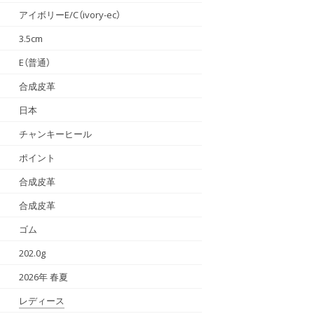
アイボリーE/C（ivory-ec）
3.5cm
E（普通）
合成皮革
日本
チャンキーヒール
ポイント
合成皮革
合成皮革
ゴム
202.0g
2026年 春夏
レディース