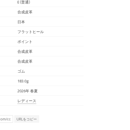
E（普通）
合成皮革
日本
フラットヒール
ポイント
合成皮革
合成皮革
ゴム
183.0g
2026年 春夏
レディース
URLをコピー