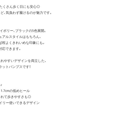
で、たくさん歩く日にも安心◎
など、気負わず履けるのが魅力です。
アイボリー、ブラックの5色展開。
ュアルスタイルはもちろん、
ば程よくきれいめな印象にも。
対応できます。
入れやすいデザインを両立した、
ラットパンプスです！
♪
.7cmの低めヒール
くれて歩きやすさも◎
デイリー使いできるデザイン