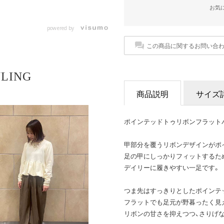
お気
powered by
この商品に関するお問い合
YLING
商品説明
サイズ
ポインテッドトゥリボンフラットパン
甲部分を覆うリボンデザインがポ
足の甲にしっかりフィットするた
デイリーに履きやすい一足です。
つま先はすっきりとしたポインテ
フラットでも足元が野暮ったく見
リボンの甘さを抑えつつ、さりげ