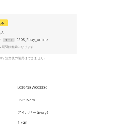
見る
で
2508_2buy_online
コード
、割引は無効になります
です。注文後の適用はできません。
L03945BW003386
0615 ivory
アイボリー（ivory）
1.7cm