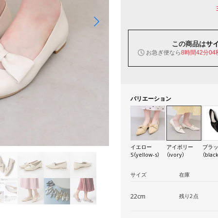
この商品は
サ
お急ぎ便なら
8時間42分03
バリエーション
イエロー
アイボリー
ブラ
S（yellow-s）
（ivory）
（blac
サイズ
在庫
22cm
残り2点