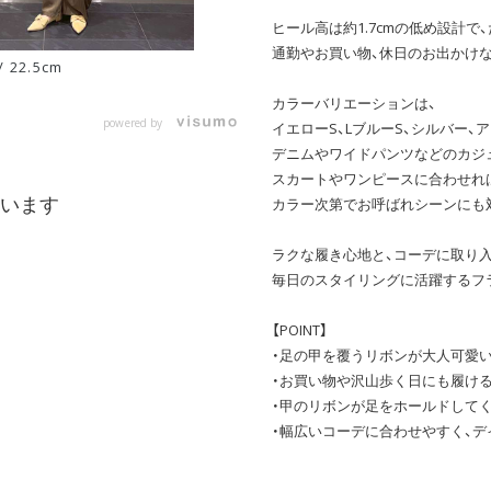
ヒール高は約1.7cmの低め設計
通勤やお買い物、休日のお出かけ
/ 22.5cm
カラーバリエーションは、
powered by
イエローS、LブルーS、シルバー、
デニムやワイドパンツなどのカジ
スカートやワンピースに合わせれ
います
カラー次第でお呼ばれシーンにも
ラクな履き心地と、コーデに取り
毎日のスタイリングに活躍するフ
【POINT】
・足の甲を覆うリボンが大人可愛い
・お買い物や沢山歩く日にも履ける1
・甲のリボンが足をホールドして
・幅広いコーデに合わせやすく、