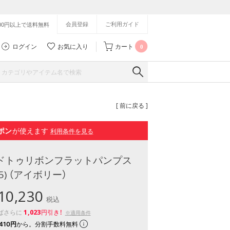
会員登録
ご利用ガイド
500円以上で送料無料
ログイン
お気に入り
カート
0
[ 前に戻る ]
ポン
が使えます
利用条件を見る
テッドトゥリボンフラットパンプス
15) （アイボリー）
0,230
税込
1,023
ばさらに
円引き！
※適用条件
410円
から。分割手数料無料