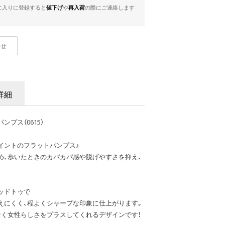
に入りに登録すると
値下げ
や
再入荷
の際にご連絡します
わせ
詳細
プス（0615）
イントのフラットパンプス♪
め、歩いたときのカパカパ感や脱げやすさを抑え、
ッドトゥで
えにくく、程よくシャープな印象に仕上がります。
なく女性らしさをプラスしてくれるデザインです！