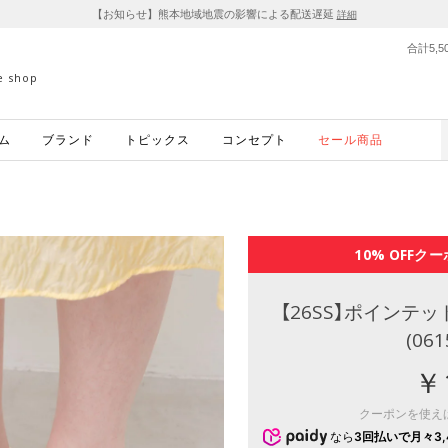
【お知らせ】熊本地域地震の影響による配送遅延
詳細
合計5,
ne shop
ム
ブランド
トピックス
コンセプト
セール商品
10% OFF
クー
【26SS】ポイン
(06
￥1
クーポンを使え
なら
3回払いで月々3,