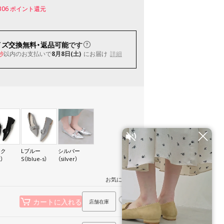
306
ポイント還元
イズ交換無料・返品可能
です
以内
のお支払いで
8月8日(土)
にお届け
詳細
秒
ック
Lブルー
シルバー
k）
S（lblue-s）
（silver）
お気に入り
店舗在庫
カートに入れる