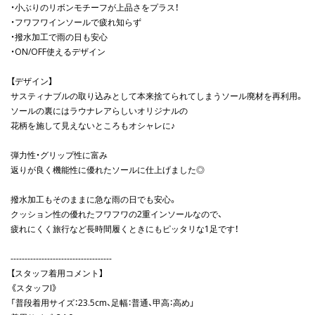
・小ぶりのリボンモチーフが上品さをプラス！
・フワフワインソールで疲れ知らず
・撥水加工で雨の日も安心
・ON/OFF使えるデザイン
【デザイン】
サスティナブルの取り込みとして本来捨てられてしまうソール廃材を再利用。
ソールの裏にはラウナレアらしいオリジナルの
花柄を施して見えないところもオシャレに♪
弾力性・グリップ性に富み
返りが良く機能性に優れたソールに仕上げました◎
撥水加工もそのままに急な雨の日でも安心。
クッション性の優れたフワフワの2重インソールなので、
疲れにくく旅行など長時間履くときにもピッタリな1足です！
------------------------------------
【スタッフ着用コメント】
《スタッフI》
「普段着用サイズ：23.5cm、足幅：普通、甲高：高め」