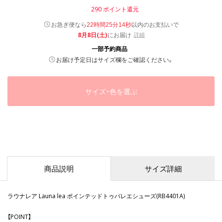
290
ポイント還元
以内
お急ぎ便なら
のお支払いで
22時間25分13秒
8月8日(土)
にお届け
詳細
一部予約商品
お届け予定日はサイズ欄をご確認ください。
サイズ・色を選ぶ
商品説明
サイズ詳細
ラウナレア Launa lea ポインテッドトゥバレエシューズ(RB4401A)
【POINT】