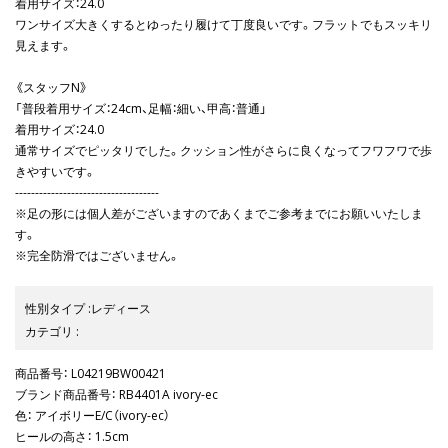
着用サイズ：24.0
ワンサイズ大きくするとゆったり履けて丁度良いです。フラットでもスッキリ
見えます。
《スタッフN》
「普段着用サイズ：24cm、足幅：細い、甲高：普通」
着用サイズ：24.0
通常サイズでピッタリでした。クッション性がさらに良くなってフワフワで歩
きやすいです。
------------------------------------
※足の形には個人差がございますのであくまでご参考までにお願いいたしま
す。
※完全防滑ではございません。
性別タイプ
:
レディース
カテゴリ
:
商品番号
： L04219BW00421
ブランド商品番号
： RB4401A ivory-ec
色
： アイボリーE/C（ivory-ec）
ヒールの高さ
： 1.5cm