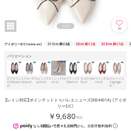
1
/
12
39
アイボリーE/C（ivory-ec）
21.5cm
残り2点
22cm
残り1点
22.5cm
残り1点
バリエーション
Dブラウン
LブルーE（l
LピンクE（l
ミントE（m
ブラックE
モカE（moc
ワインE（w
グレージュ
アイ
E（dbrown-
blue-e）
pink-e）
int-e）
（black-e）
ha-e）
ine-e）
E（greige-
E/C（
e）
e）
ec）
【レイン対応】ポインテットトゥバレエシューズ(RB4401A) （アイボ
リーE/C）
￥9,680
税込
なら
3回払いで月々3,226円
から。分割手数料無料