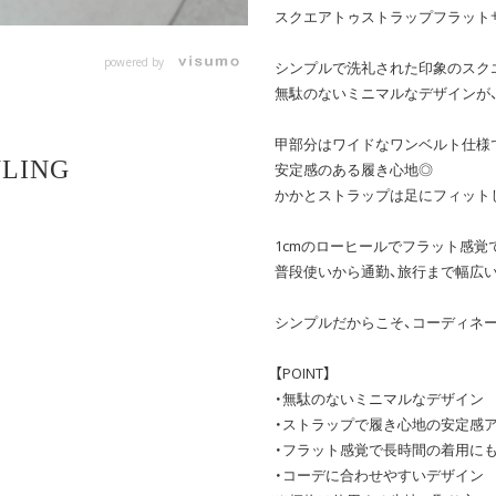
スクエアトゥストラップフラットサン
powered by
シンプルで洗礼された印象のスク
無駄のないミニマルなデザインが
甲部分はワイドなワンベルト仕様
YLING
安定感のある履き心地◎
かかとストラップは足にフィット
1cmのローヒールでフラット感覚
普段使いから通勤、旅行まで幅広
シンプルだからこそ、コーディネ
【POINT】
・無駄のないミニマルなデザイン
・ストラップで履き心地の安定感
・フラット感覚で長時間の着用にも
・コーデに合わせやすいデザイン