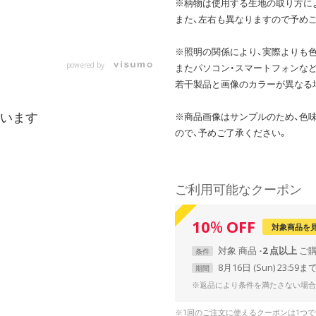
※柄物は使用する生地の取り方に
また、左右も異なりますので予め
※照明の関係により、実際よりも
powered by
またパソコン・スマートフォンなど
若干製品と画像のカラーが異なる
います
※商品画像はサンプルのため、色
ので、予めご了承ください。
ご利用可能なクーポン
10
%
OFF
対象商品を
対象
商品
2 点以上
条件
8月16日 (Sun) 23:59ま
期間
※返品により条件を満たさない場合
※1回のご注文に使えるクーポンは1つ