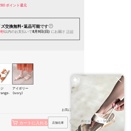
280
ポイント還元
イズ交換無料・返品可能
です
以内
のお支払いで
8月9日(日)
にお届け
詳細
8秒
ンジ
アイボリー
range-
（ivory）
お気に入り
店舗在庫
カートに入れる