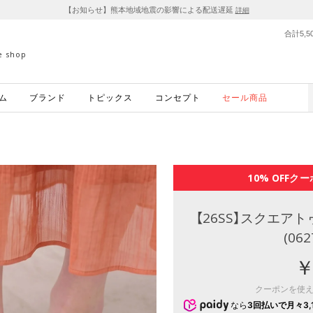
【お知らせ】熊本地域地震の影響による配送遅延
詳細
合計5,
ne shop
ム
ブランド
トピックス
コンセプト
セール商品
10% OFF
クー
【26SS】スクエ
(06
￥
クーポンを使
なら
3回払いで月々3,