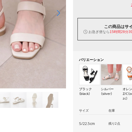
この商品は
サ
お急ぎ便なら
15時間28分3
バリエーション
ブラック
シルバー
オレ
（black）
（silver）
Z/C（o
zc）
サイズ
在庫
S/22.5cm
残り2点