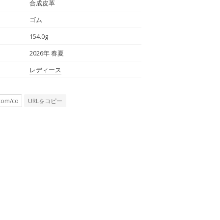
合成皮革
ゴム
154.0g
2026年 春夏
レディース
URLをコピー