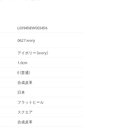
L03945BW003456
0627 ivory
アイボリー（ivory）
1.0cm
E（普通）
合成皮革
日本
フラットヒール
スクエア
合成皮革