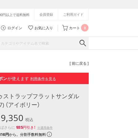
会員登録
ご利用ガイド
500円以上で送料無料
ログイン
お気に入り
カート
0
[ 前に戻る ]
ポン
が使えます
利用条件を見る
アトゥストラップフラットサンダル
27) （アイボリー）
9,350
税込
935
えばさらに
円引き！
※適用条件
116円
から。分割手数料無料