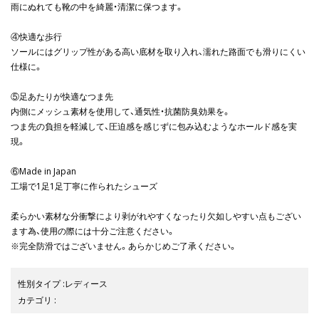
雨にぬれても靴の中を綺麗・清潔に保つます。
④快適な歩行
ソールにはグリップ性がある高い底材を取り入れ、濡れた路面でも滑りにくい
仕様に。
⑤足あたりが快適なつま先
内側にメッシュ素材を使用して、通気性・抗菌防臭効果を。
つま先の負担を軽減して、圧迫感を感じずに包み込むようなホールド感を実
現。
⑥Made in Japan
工場で1足1足丁寧に作られたシューズ
柔らかい素材な分衝撃により剥がれやすくなったり欠如しやすい点もござい
ます為、使用の際には十分ご注意ください。
※完全防滑ではございません。あらかじめご了承ください。
性別タイプ
:
レディース
カテゴリ
: