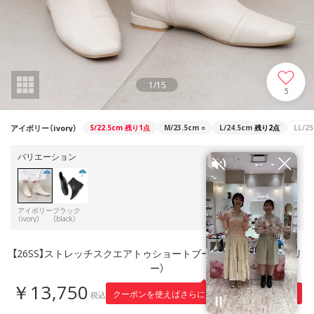
1
/
15
5
アイボリー（ivory）
S/22.5cm
残り1点
M/23.5cm
○
L/24.5cm
残り2点
LL/2
バリエーション
アイボリー
ブラック
（ivory）
（black）
【26SS】ストレッチスクエアトゥショートブーツ(R9024) （アイボリ
ー）
￥13,750
1,375
クーポンを使えばさらに
円引き！
税込
※適用条件