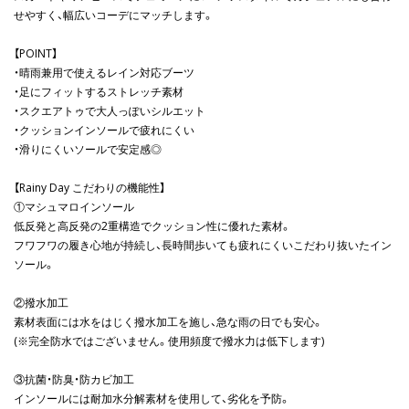
せやすく、幅広いコーデにマッチします。
【POINT】
・晴雨兼用で使えるレイン対応ブーツ
・足にフィットするストレッチ素材
・スクエアトゥで大人っぽいシルエット
・クッションインソールで疲れにくい
・滑りにくいソールで安定感◎
【Rainy Day こだわりの機能性】
①マシュマロインソール
低反発と高反発の2重構造でクッション性に優れた素材。
フワフワの履き心地が持続し、長時間歩いても疲れにくいこだわり抜いたイン
ソール。
②撥水加工
素材表面には水をはじく撥水加工を施し、急な雨の日でも安心。
(※完全防水ではございません。使用頻度で撥水力は低下します)
③抗菌・防臭・防カビ加工
インソールには耐加水分解素材を使用して、劣化を予防。