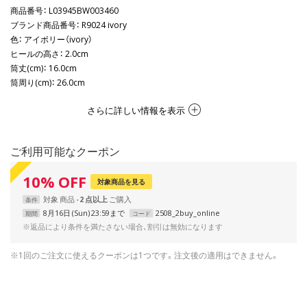
商品番号
： L03945BW003460
ブランド商品番号
： R9024 ivory
色
： アイボリー（ivory）
ヒールの高さ
： 2.0cm
筒丈(cm)
： 16.0cm
筒周り(cm)
： 26.0cm
さらに詳しい情報を表示
ご利用可能なクーポン
10
%
OFF
対象商品を見る
対象
商品
2 点以上
条件
8月16日 (Sun) 23:59まで
2508_2buy_online
期間
コード
※返品により条件を満たさない場合、割引は無効になります
※1回のご注文に使えるクーポンは1つです。注文後の適用はできません。