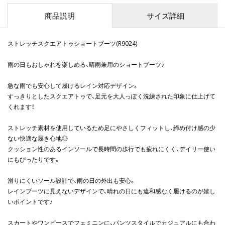
商品説明
サイズ詳細
ストレッチスクエアトゥショートブーツ(R9024)
雨の日もおしゃれを楽しめる、晴雨兼用のショートブーツ♪
急な雨でも安心して履けるレイン対応デザイン。
すっきりとしたスクエアトゥで、足元を大人っぽく洗練された印象に仕上げて
くれます！
ストレッチ素材を使用しているため足にやさしくフィットし、締め付け感の少
ない快適な履き心地◎
クッション性のあるインソールで長時間の歩行でも疲れにくく、デイリー使い
にもぴったりです。
滑りにくいソール設計で、雨の日の外出も安心。
レインブーツに見えないデザインで、晴れの日にも違和感なく履けるのが嬉し
いポイントです♪
スカートやワンピースでフェミニンに、パンツスタイルでカジュアルにも合わ