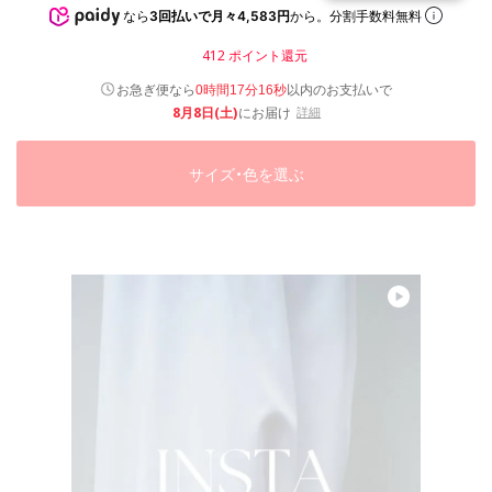
なら
3回払いで月々4,583円
から。分割手数料無料
412
ポイント還元
以内
お急ぎ便なら
のお支払いで
0時間17分15秒
8月8日(土)
にお届け
詳細
サイズ・色を選ぶ