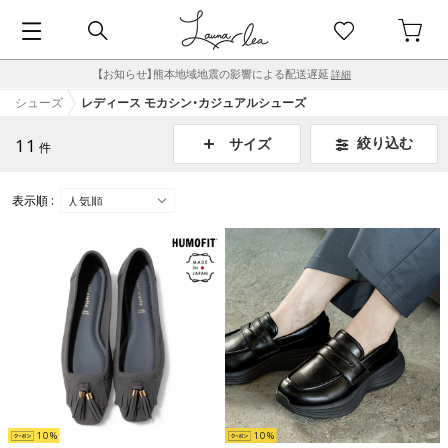
【お知らせ】熊本地域地震の影響による配送遅延
詳細
シューズ
レディース モカシン・カジュアルシューズ
11
絞り込む
サイズ
件
表示順 :
10
10