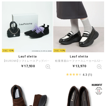
10
10
Lauf oletta
Lauf oletta
【KUROMI】ソフトレースアップバレエ(LH106K) （BLACK-S）
軽量厚底ローファースニーカー(L129) （BLACK/C）
￥17,930
￥13,970
4.3
(1)