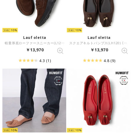
10
10
Lauf oletta
Lauf oletta
軽量厚底ローファースニーカー(L129) （D.BROWN-S）
スクエアキルトパンプス(LH120) （D.BROWN-S）
￥13,970
￥13,970
4.3
(1)
4.8
(9)
10
10