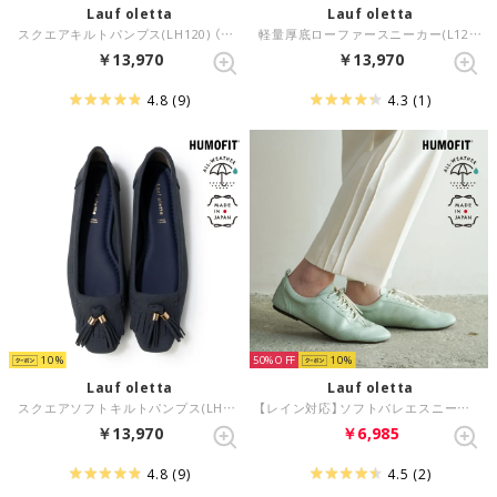
Lauf oletta
Lauf oletta
スクエアキルトパンプス(LH120) （GRAY-S）
軽量厚底ローファースニーカー(L129) （BLACK）
￥13,970
￥13,970
4.8
(9)
4.3
(1)
10
50%
10
Lauf oletta
Lauf oletta
スクエアソフトキルトパンプス(LH120) （NAVY-S）
【レイン対応】ソフトバレエスニーカー(LRH105A) （MINT）
￥13,970
￥6,985
4.8
(9)
4.5
(2)