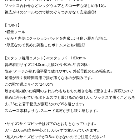
ソックス合わせなどレッグウエアとのコーデも楽しめる1足。
裾広がりのソールなので横のぐらつきがなく安定感◎！
【POINT】
・軽量ソール
・かかと内側にクッションパッドを内臓、より良い履き心地に。
・厚底なので長めに調整したボトムスとも相性◎
【スタッフ着用コメント】≪スタッフK 163cm≫
普段着用サイズ：24.0cm、足幅：やや広め、甲高：薄い
悩み：アーチが崩れ偏平足で疲れやすい。外反母趾のため幅広め。
足指が長く長時間着用で指が痛くなるのが悩みです。
この靴で選ぶサイズ：24.0cm
履き心地：履いた瞬間のふわふわもちもちの履き心地で驚きます。厚底なので
長めに合わせているボトムスでも履けるのが嬉しい。ソックスで履くことも考
え、38だと若干指先が窮屈なので39を選びます。
スムース素材よりも、スエード素材が少し緩く感じます。
・サイズ：サイズピッチは以下のとおりとなっています。
37＝23.0㎝相当を中心とし、6.67ずつ変わっていきます。
・足入れ：サイズピッチが0.5㎝ではないのでご注意ください！