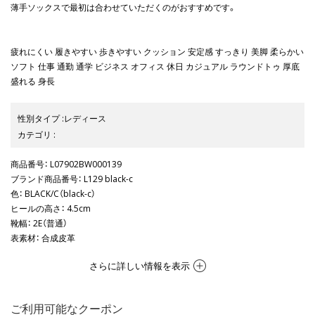
薄手ソックスで最初は合わせていただくのがおすすめです。
疲れにくい 履きやすい 歩きやすい クッション 安定感 すっきり 美脚 柔らかい
ソフト 仕事 通勤 通学 ビジネス オフィス 休日 カジュアル ラウンドトゥ 厚底
盛れる 身長
性別タイプ
:
レディース
カテゴリ
:
商品番号
： L07902BW000139
ブランド商品番号
： L129 black-c
色
： BLACK/C（black-c）
ヒールの高さ
： 4.5cm
靴幅
： 2E（普通）
表素材
： 合成皮革
さらに詳しい情報を表示
ご利用可能なクーポン