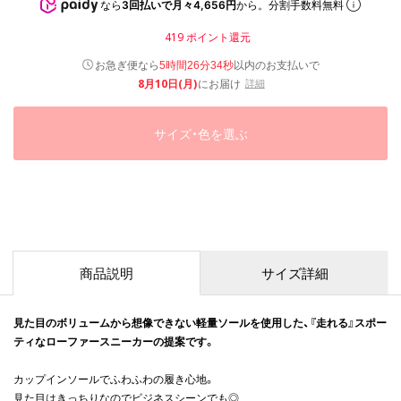
なら
3回払いで月々4,656円
から。分割手数料無料
419
ポイント還元
以内
お急ぎ便なら
のお支払いで
5時間26分34秒
8月10日(月)
にお届け
詳細
サイズ・色を選ぶ
商品説明
サイズ詳細
見た目のボリュームから想像できない軽量ソールを使用した、『走れる』スポー
ティなローファースニーカーの提案です。
カップインソールでふわふわの履き心地。
見た目はきっちりなのでビジネスシーンでも◎