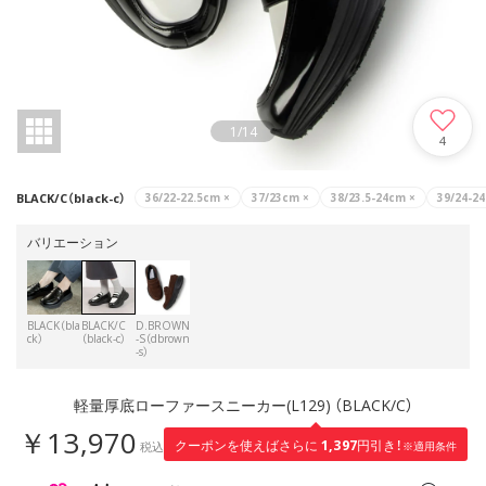
1
/
14
4
BLACK/C（black-c）
36/22-22.5cm
×
37/23cm
×
38/23.5-24cm
×
39/24-2
バリエーション
BLACK（bla
BLACK/C
D.BROWN
ck）
（black-c）
-S（dbrown
-s）
軽量厚底ローファースニーカー(L129) （BLACK/C）
￥13,970
1,397
クーポンを使えばさらに
円引き！
税込
※適用条件