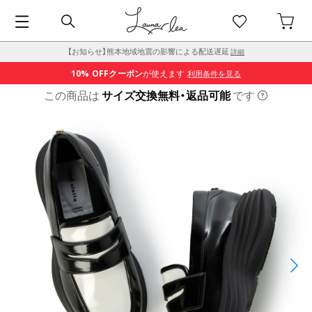
【お知らせ】熊本地域地震の影響による配送遅延
詳細
10% OFF
クーポン
が使えます
利用条件を見る
この商品は
サイズ交換無料・返品可能
です