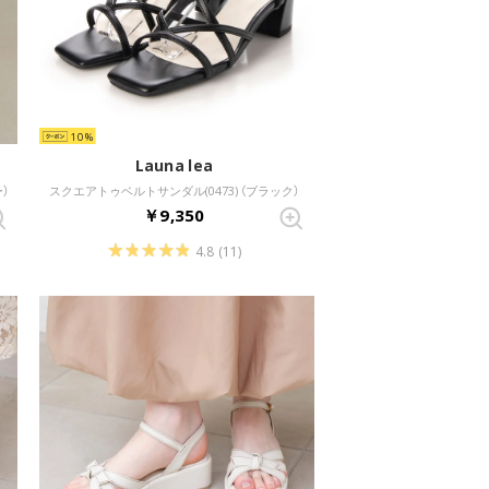
10
Launa lea
）
スクエアトゥベルトサンダル(0473) （ブラック）
￥9,350
4.8
(11)