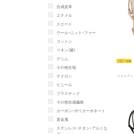
合成皮革
エナメル
スエード
ウール・ニット・ファー
コットン
リネン（麻）
デニム
10
その他生地
ナイロン
ビニール
プラスチック
その他合成繊維
カーボン・ポリカーボネート
貴金属
ステンレス・チタン・アルミな
ど