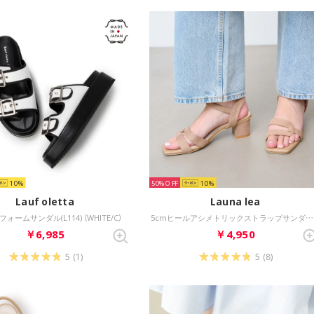
10
50%
10
Lauf oletta
Launa lea
ォームサンダル(L114) （WHITE/C）
5cmヒールアシメトリックストラップサンダル(0602) （ベージュS）
￥6,985
￥4,950
5
(1)
5
(8)