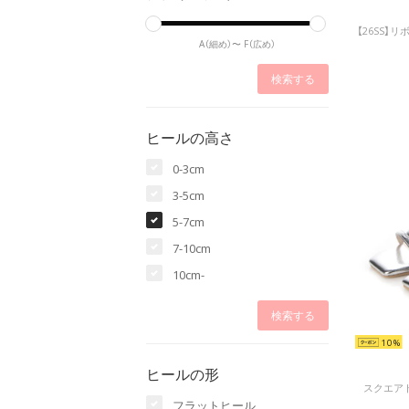
A（細め）〜
F（広め）
ヒールの高さ
0-3cm
3-5cm
5-7cm
7-10cm
10cm-
10
ヒールの形
スクエアト
フラットヒール