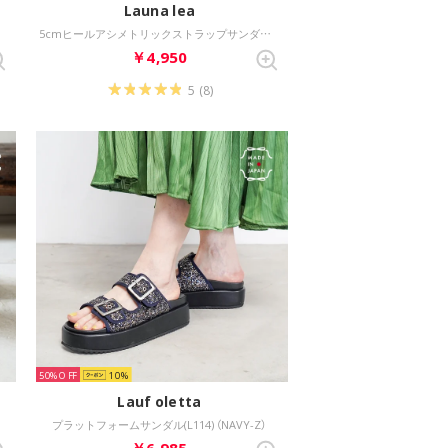
Launa lea
5cmヒールアシメトリックストラップサンダル(0602) （ナチュラルS）
￥4,950
5
(8)
50%
10
Lauf oletta
プラットフォームサンダル(L114) （NAVY-Z）
￥6,985