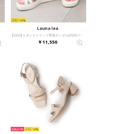
10
Launa lea
ボリー）
【26SS】リボンストラップ厚底サンダル(0629) （アイボリー）
￥11,550
50%
10