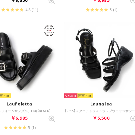
4.8
(11)
5
(1)
10
50%
10
Lauf oletta
Launa lea
フォームサンダル(L114) （BLACK）
【26SS】スクエアトゥストラップウェッジサンダル(S161) （ブ
￥6,985
￥5,500
5
(1)