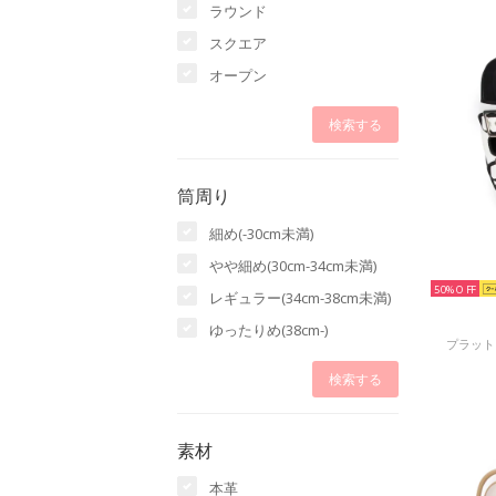
ラウンド
スクエア
オープン
筒周り
細め(-30cm未満)
やや細め(30cm-34cm未満)
50%
レギュラー(34cm-38cm未満)
ゆったりめ(38cm-)
プラットフ
素材
本革