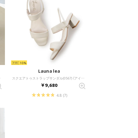
10
Launa lea
（シルバー）
スクエアトゥストラップサンダル(0567) （アイボリー）
￥9,680
4.8
(7)