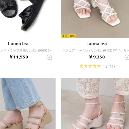
10
Launa lea
Launa lea
【26SS】リボンストラップ厚底サンダル(0629) （ブラック）
スクエアトゥベルトサンダル(0473) （アイボリー
￥11,550
￥9,350
4.8
(11)