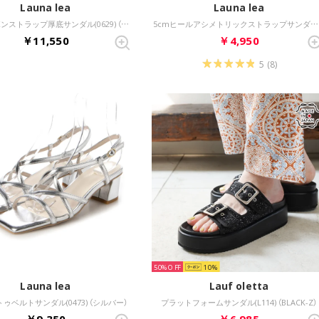
Launa lea
Launa lea
【26SS】リボンストラップ厚底サンダル(0629) （ミント）
5cmヒールアシメトリックストラップサンダル(0602) （LピンクS）
￥11,550
￥4,950
5
(8)
50%
10
Launa lea
Lauf oletta
ゥベルトサンダル(0473) （シルバー）
プラットフォームサンダル(L114) （BLACK-Z）
￥9,350
￥6,985