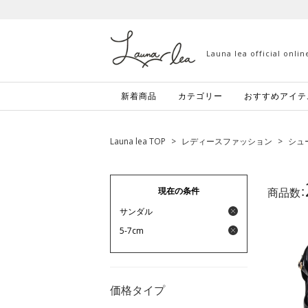
Launa lea official onli
新着商品
カテゴリー
おすすめアイテ
Launa lea TOP
>
レディースファッション
>
シュ
商品数：
現在の条件
サンダル
5-7cm
価格タイプ