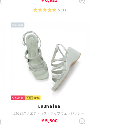
5
(1)
雑誌掲載
50%
10
Launa lea
ラック）
【26SS】スクエアトゥストラップウェッジサンダル(S161) （ミント）
￥5,500