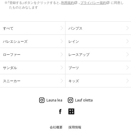
※「登録する」ボタンをクリックすると、
利用規約
、
プライバシー規約
に同意し
たものとみなします
すべて
パンプス
バレエシューズ
レイン
ローファー
レースアップ
サンダル
ブーツ
スニーカー
キッズ
Launa lea
Lauf oletta
会社概要
採用情報