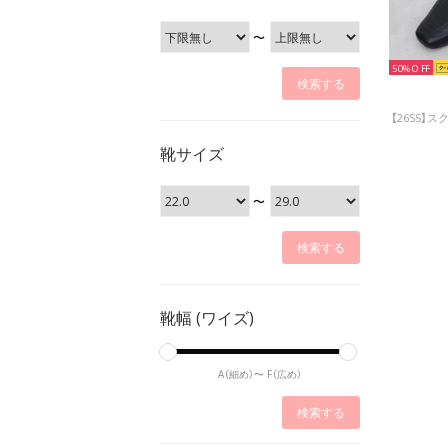
〜
50%
靴サイズ
〜
靴幅 (ワイズ)
A（細め）〜
F（広め）