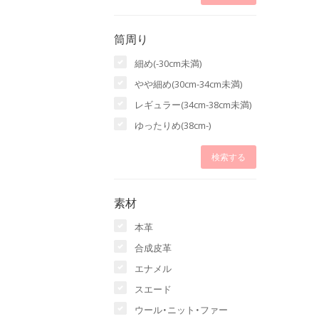
筒周り
細め(-30cm未満)
やや細め(30cm-34cm未満)
レギュラー(34cm-38cm未満)
ゆったりめ(38cm-)
素材
本革
合成皮革
エナメル
スエード
ウール・ニット・ファー