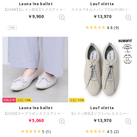
Launa lea ballet
Lauf oletta
【26AW】【レイン対応】スクエアトゥバレエローファー(RB8401A) （グレージュE）
スクエアキルトパンプス(LH120) （GRAY-S）
￥9,900
￥13,970
4.8
(9)
予約
50%
10
10
Launa lea ballet
Lauf oletta
【26SS】ロープリボンスクエアトゥバレエシューズ(B7102A) （LグレーS）
【レイン対応】ソフトバレエスニーカー ALL-WEATHER(LRH105A) （GRAY）
￥5,060
￥13,970
5
(1)
4.5
(2)