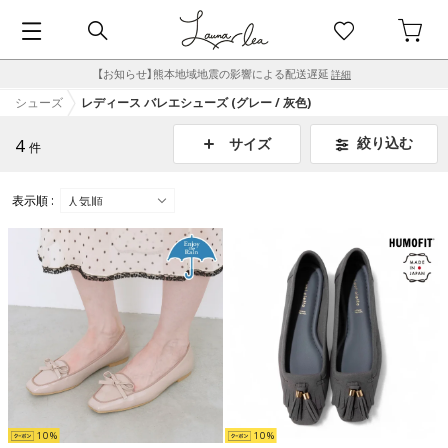
【お知らせ】熊本地域地震の影響による配送遅延
詳細
シューズ
レディース バレエシューズ (グレー / 灰色)
4
絞り込む
サイズ
件
表示順 :
10
10