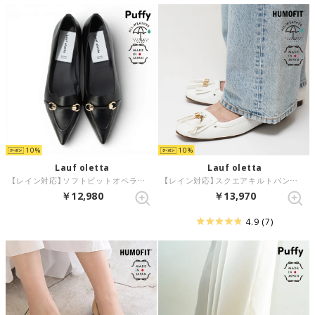
10
10
Lauf oletta
Lauf oletta
【レイン対応】ソフトビットオペラパンプス(LRP146) （BLACK）
【レイン対応】スクエアキルトパンプス(LRH120) （WHITE）
￥12,980
￥13,970
4.9
(7)