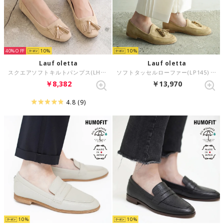
40%
10
10
Lauf oletta
Lauf oletta
スクエアソフトキルトパンプス(LH120) （BEIGE-S）
ソフトタッセルローファー(LP145) （BEIGE-S）
￥8,382
￥13,970
4.8
(9)
10
10