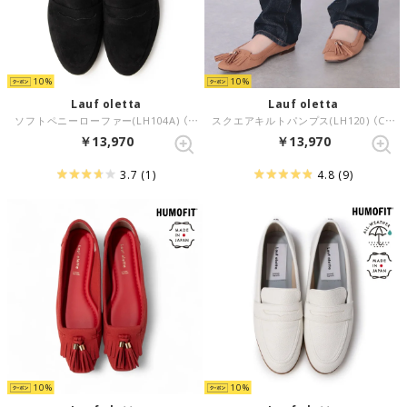
10
10
Lauf oletta
Lauf oletta
ソフトペニーローファー(LH104A) （BLACK-S）
スクエアキルトパンプス(LH120) （CAMEL-S）
￥13,970
￥13,970
3.7
(1)
4.8
(9)
10
10