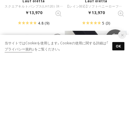
Lauf oletta
Lauf oletta
スクエアキルトパンプス(LH120) （RED-S）
【レイン対応】ソフトペニーローファー ALL-WEATHER(LRH104A) （WHITE）
￥13,970
￥13,970
4.8
(9)
5
(3)
当サイトではCookieを使用します。Cookieの使用に関する詳細は「
OK
プライバシー規約
」をご覧ください。
10
10
Lauf oletta
Lauf oletta
【レイン対応】ソフトバブーシュローファー ALL-WEATHER(LRH107) （BEIGE-E）
【レイン対応】ソフトバブーシュローファー ALL-WEATHER(LRH107) （BLACK）
￥12,980
￥12,980
4.7
(1)
4.7
(1)