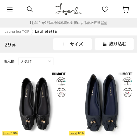
【お知らせ】熊本地域地震の影響による配送遅延
詳細
Launa lea TOP
Lauf oletta
29
絞り込む
サイズ
件
表示順 :
10
10