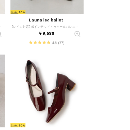
10
Launa lea ballet
ーズ(RB1001A) （レッド）
【レイン対応】ポインテッドトゥヒールバレエシューズ(RB9401A) （ワインE）
￥9,680
4.8
(37)
10