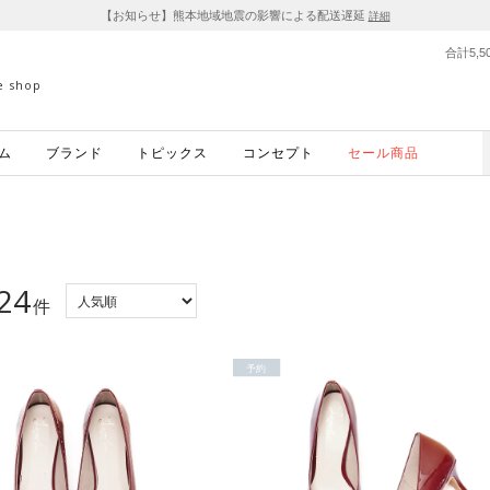
【お知らせ】熊本地域地震の影響による配送遅延
詳細
合計5,
ne shop
ム
ブランド
トピックス
コンセプト
セール商品
24
件
予約