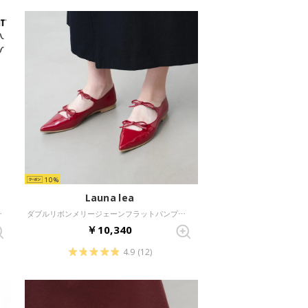
10
Launa lea
ORDEAUX-Z）
ダブルリボンメリージェーンフラットパンプス (0589) （レッドE）
￥10,340
4.9
(12)