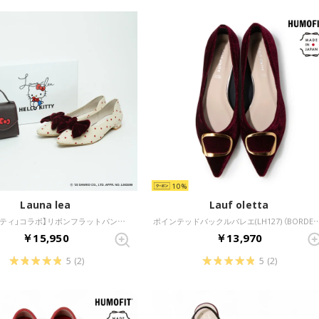
10
Launa lea
Lauf oletta
【「ハローキティ」コラボ】リボンフラットパンプス(0460K) （レッドZ/C）
ポインテッドバックルバレエ(LH127) （B
￥15,950
￥13,970
5
(2)
5
(2)