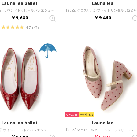
Launa lea ballet
Launa lea
【レイン対応】 ラウンドトゥヒールバレエシューズ(RB5401A) （ワインE）
【26SS】クロスリボンフラットサ
￥9,680
￥9,460
4.7
(47)
50%
10
Launa lea ballet
Launa lea
【レイン対応】ポインテットトゥバレエシューズ(RB4401A) （ワインE）
【26SS】6cmヒールアーモンドトゥメリージェーンパンプス(0614)
￥9,680
￥5,225