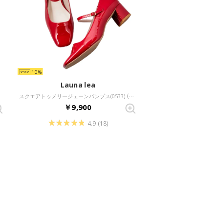
10
Launa lea
スクエアトゥメリージェーンパンプス(0533) （レッドE）
￥9,900
4.9
(18)