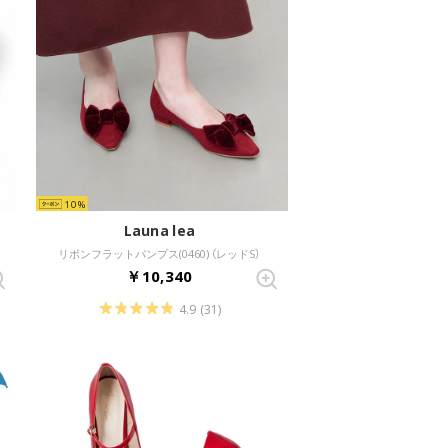
10
Launa lea
リボンフラットパンプス(0460) （レッドS）
￥10,340
4.9
(31)