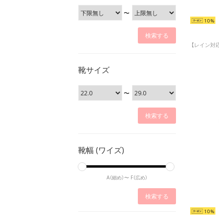
〜
10
靴サイズ
〜
靴幅 (ワイズ)
A（細め）〜
F（広め）
10