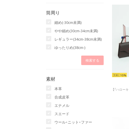
筒周り
細め(-30cm未満)
やや細め(30cm-34cm未満)
レギュラー(34cm-38cm未満)
ゆったりめ(38cm-)
10
素材
本革
合成皮革
エナメル
スエード
ウール・ニット・ファー