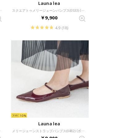
Launa lea
ンダル(0625) （レッドZ）
スクエアトゥメリージェーンパンプス(0533) （ボルドーE）
￥9,900
4.9
(18)
10
Launa lea
 （レッドZ/C）
メリージェーンストラップパンプス(0482) （ボルドーE）
￥9,900