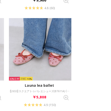
4.8
(60)
40%
10
Launa lea ballet
Z/C）
【26SS】スクエアトゥバレエシューズ(B7611A) （レッドZ/C）
￥5,808
4.9
(150)