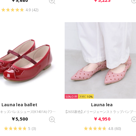
4.9
(42)
50%
10
Launa lea ballet
Launa lea
【WEB限定】キッズバレエシューズ(K1401A) （ワインE）
【26SS新色】メリージェーンストラップパンプス(0482C) （レッド
￥5,500
￥4,950
5
(3)
4.8
(60)