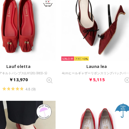
50%
10
Lauf oletta
Launa lea
キルトパンプス(LH120) （RED-S）
4cmヒールギャザーリボンスリングバックパンプス(0606) （ボルドーZ）
￥13,970
￥5,115
4.8
(9)