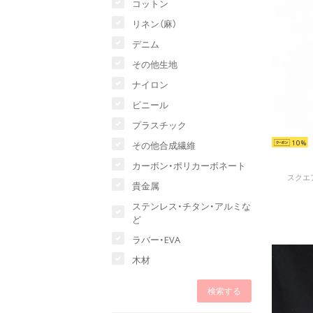
コットン
リネン（麻）
デニム
その他生地
ナイロン
ビニール
プラスチック
10
その他合成繊維
カーボン・ポリカーボネート
スクエア
貴金属
ステンレス・チタン・アルミな
ど
ラバー・EVA
木材