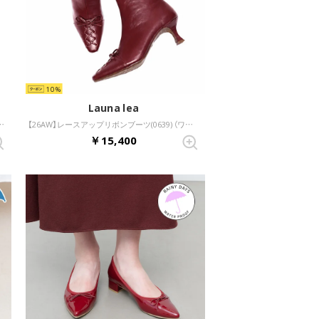
10
Launa lea
ドトゥパンプス(0637) （ワインE）
【26AW】レースアップリボンブーツ(0639) （ワイン）
￥15,400