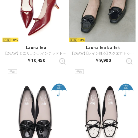
10
10
Launa lea
Launa lea ballet
【26AW】ミニリボンポインテッドトゥパンプス(0637) （ワインE）
【26AW】【レイン対応】スクエアトゥバレエローファー(RB8401A) （ネイビーE/C）
￥10,450
￥9,900
予約
予約