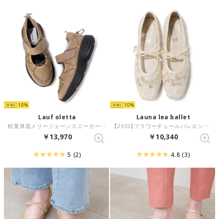
10
10
Lauf oletta
Launa lea ballet
軽量厚底メリージェーンスニーカー(L150) （BEIGE-Z）
【26SS】フラワーチュールバレエシューズ(B7612A) （アイボリーZ）
￥13,970
￥10,340
5
(2)
4.8
(3)