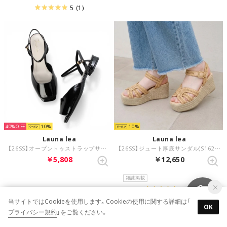
5
(1)
40%
10
10
Launa lea
Launa lea
【26SS】オープントゥストラップサンダル(0624) （ブラックE）
【26SS】ジュート厚底サンダル(S162) （ナチュラルZ）
￥5,808
￥12,650
雑誌掲載
5
(2)
当サイトではCookieを使用します。Cookieの使用に関する詳細は「
OK
プライバシー規約
」をご覧ください。