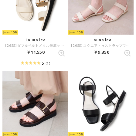
10
10
Launa lea
Launa lea
【26SS】ダブルベルトメタル厚底サンダル(0630) （アイボリーZ/C）
【26SS】スクエアトゥストラップフラットサンダル(0627) （アイボリー）
￥11,550
￥9,350
5
(1)
10
10