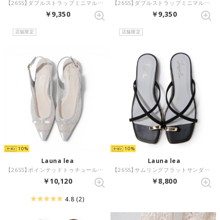
【26SS】ダブルストラップミニマルサンダル(0633) （ブラックS）
【26SS】ダブルストラップミニマルサンダル(0633) （ローズS/C）
￥9,350
￥9,350
店舗限定
店舗限定
10
10
Launa lea
Launa lea
【26SS】ポインテッドトゥチュールバックベルトパンプス(0621) （シルバーZ/C）
【26SS】サムリングフラットサンダル(0632) （ブラックS/C）
￥10,120
￥8,800
4.8
(2)