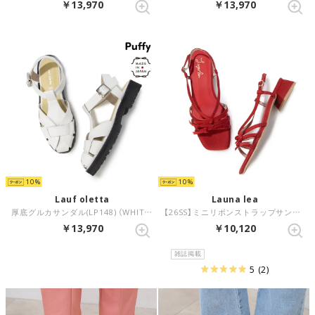
￥13,970
￥13,970
10
10
Lauf oletta
Launa lea
厚底グルカサンダル(LP148) （WHITE）
【26SS】ミニリボンストラップサンダル(0628) （レッドZ）
￥13,970
￥10,120
雑誌掲載
5
(2)