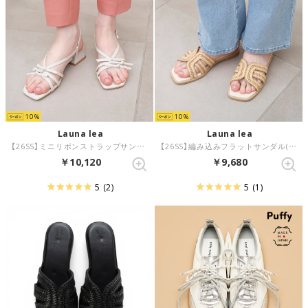
10
10
Launa lea
Launa lea
【26SS】ミニリボンストラップサンダル(0628) （アイボリー）
【26SS】編み込みフラットサンダル(0622) （ナチュラルZ）
￥10,120
￥9,680
5
(2)
5
(1)