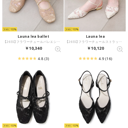
10
10
Launa lea ballet
Launa lea
【26SS】フラワーチュールバレエシューズ(B7612A) （モカZ）
【26SS】フラワーチュールストラップパンプス(0600A) （アイボリーZ）
￥10,340
￥10,120
4.8
(3)
4.9
(16)
10
10