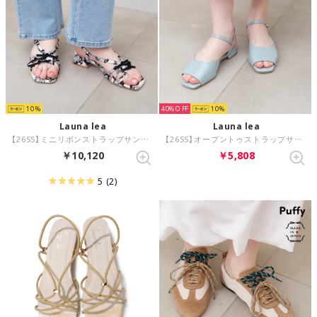
10
40%
10
Launa lea
Launa lea
【26SS】ミニリボンストラップサンダル(0628) （アイボリーZ/C）
【26SS】オープントゥストラップサンダル(0624) （ブルーグリーンE）
￥10,120
￥5,808
5
(2)