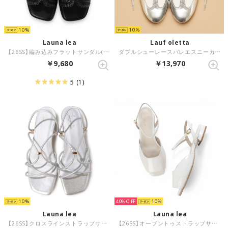
10
10
Launa lea
Lauf oletta
【26SS】編み込みフラットサンダル(0622) （ブラックZ）
ダブルシューレースバレエスニーカー(LP147) （SILVER/C）
￥9,680
￥13,970
5
(1)
10
40%
10
Launa lea
Launa lea
【26SS】クロスラインストラップサンダル(0626) （シルバー）
【26SS】オープントゥストラップサンダル(0624) （アイボリーE）