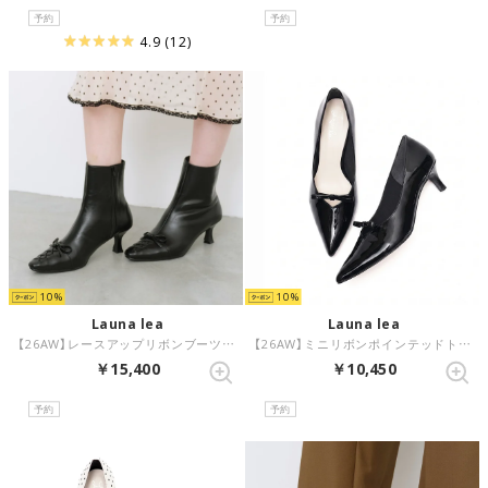
予約
予約
4.9
(12)
10
10
Launa lea
Launa lea
【26AW】レースアップリボンブーツ(0639) （ブラック）
【26AW】ミニリボンポインテッドトゥパンプス(0637) （ブラックE）
￥15,400
￥10,450
予約
予約