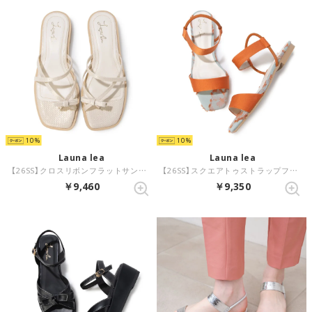
10
10
Launa lea
Launa lea
【26SS】クロスリボンフラットサンダル(0625) （LベージュZ）
【26SS】スクエアトゥストラップフラットサンダル(0627) （オレンジZ/C）
￥9,460
￥9,350