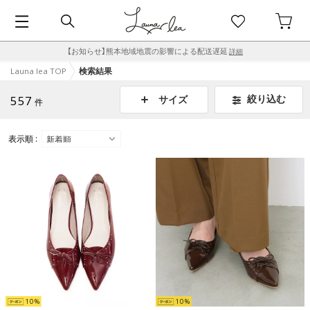
【お知らせ】熊本地域地震の影響による配送遅延
詳細
Launa lea TOP
検索結果
557
絞り込む
サイズ
件
表示順 :
10
10