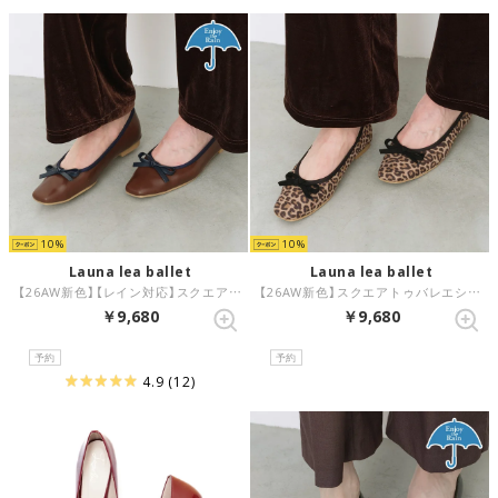
10
10
Launa lea ballet
Launa lea ballet
【26AW新色】【レイン対応】スクエアトゥバレエシューズ(RB7003A) （Dブラウン/C）
【26AW新色】スクエアトゥバレエシューズ(B7101A) （レオパードS）
￥9,680
￥9,680
予約
予約
4.9
(12)