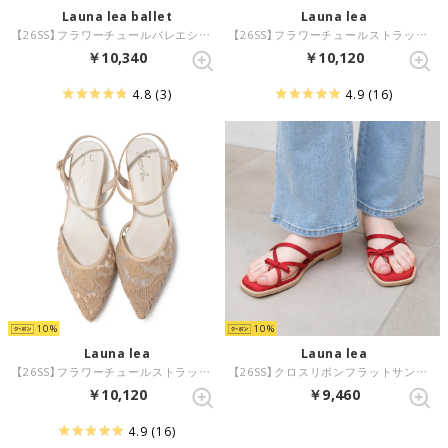
Launa lea ballet
Launa lea
【26SS】フラワーチュールバレエシューズ(B7612A) （ブラックZ）
【26SS】フラワーチュールストラップパンプス(0600A) （ブラックZ/C）
￥10,340
￥10,120
4.8
(3)
4.9
(16)
10
10
Launa lea
Launa lea
【26SS】フラワーチュールストラップパンプス(0600A) （モカZ）
【26SS】クロスリボンフラットサンダル(0625) （レッドZ）
￥10,120
￥9,460
4.9
(16)