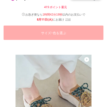
419
ポイント還元
以内
お急ぎ便なら
のお支払いで
1時間42分18秒
8月11日(火)
にお届け
詳細
サイズ・色を選ぶ