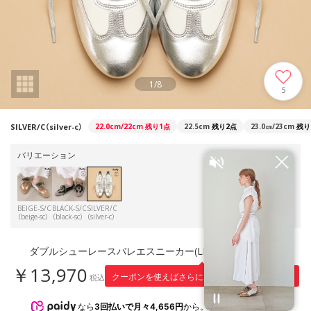
1
/
8
5
SILVER/C（silver-c）
22.0cm/22cm
残り1点
22.5cm
残り2点
23.0㎝/23cm
残り
バリエーション
BEIGE-S/C
BLACK-S/C
SILVER/C
（beige-sc）
（black-sc）
（silver-c）
ダブルシューレースバレエスニーカー(LP147) （SILVER/C）
￥13,970
1,397
クーポンを使えばさらに
円引き！
税込
※適用条件
なら
3回払いで月々4,656円
から。分割手数料無料