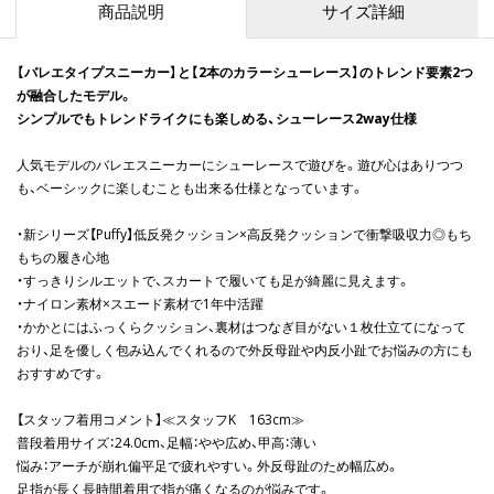
商品説明
サイズ詳細
【バレエタイプスニーカー】と【2本のカラーシューレース】のトレンド要素2つ
が融合したモデル。
シンプルでもトレンドライクにも楽しめる、シューレース2way仕様
人気モデルのバレエスニーカーにシューレースで遊びを。遊び心はありつつ
も、ベーシックに楽しむことも出来る仕様となっています。
・新シリーズ【Puffy】低反発クッション×高反発クッションで衝撃吸収力◎もち
もちの履き心地
・すっきりシルエットで、スカートで履いても足が綺麗に見えます。
・ナイロン素材×スエード素材で1年中活躍
・かかとにはふっくらクッション、裏材はつなぎ目がない１枚仕立てになって
おり、足を優しく包み込んでくれるので外反母趾や内反小趾でお悩みの方にも
おすすめです。
【スタッフ着用コメント】≪スタッフK 163cm≫
普段着用サイズ：24.0cm、足幅：やや広め、甲高：薄い
悩み：アーチが崩れ偏平足で疲れやすい。外反母趾のため幅広め。
足指が長く長時間着用で指が痛くなるのが悩みです。