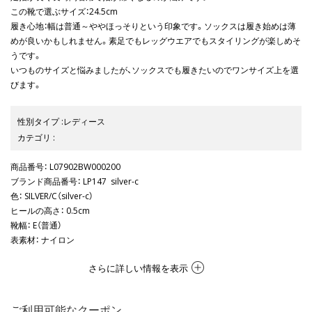
この靴で選ぶサイズ：24.5cm
履き心地：幅は普通～ややほっそりという印象です。ソックスは履き始めは薄
めが良いかもしれません。素足でもレッグウエアでもスタイリングが楽しめそ
うです。
いつものサイズと悩みましたが、ソックスでも履きたいのでワンサイズ上を選
びます。
性別タイプ
:
レディース
カテゴリ
:
商品番号
： L07902BW000200
ブランド商品番号
： LP147 silver-c
色
： SILVER/C（silver-c）
ヒールの高さ
： 0.5cm
靴幅
： E（普通）
表素材
： ナイロン
さらに詳しい情報を表示
ご利用可能なクーポン