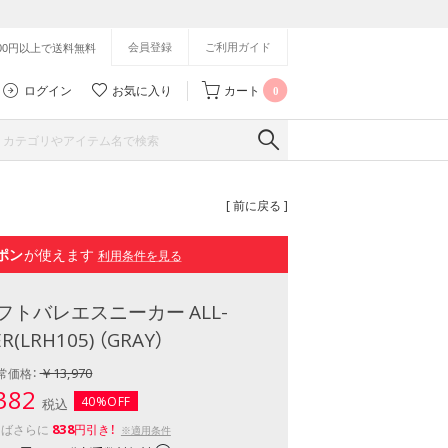
会員登録
ご利用ガイド
500円以上で送料無料
ログイン
お気に入り
カート
0
[ 前に戻る ]
ポン
が使えます
利用条件を見る
フトバレエスニーカー ALL-
R(LRH105) （GRAY）
￥13,970
常価格：
382
40%OFF
税込
838
えばさらに
円引き！
※適用条件