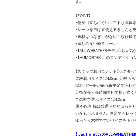
す。
【POINT】
・傷が目立ちにくいソフトな本体
・シーンを選ばず使えるきちんと
・裏材はつなぎ目がない１枚仕様
・返りの良い軽量ソール
・【ALL-WHEATHERモデル】
・【HUMOFIT®】足のコンディ
【スタッフ着用コメント】≪スタッフ
普段着用サイズ：24.0cm、足幅：や
悩み：アーチが崩れ偏平足で疲れ
足指が長く長時間着用で指が痛く
この靴で選ぶサイズ：24.0cm
履き心地：幅は普通～ややほっそ
いかもしれません。素足でもレッ
ゆったり木型ですがサイズを下げ
【 Lauf olettaのALL-WHEATH