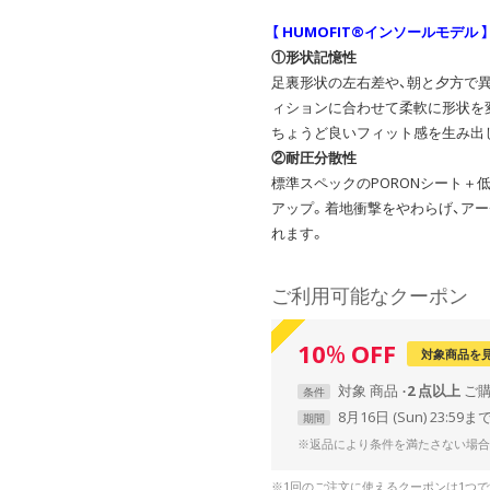
【 HUMOFIT®インソールモデル 】
①形状記憶性
足裏形状の左右差や、朝と夕方で
ィションに合わせて柔軟に形状を
ちょうど良いフィット感を生み出
②耐圧分散性
標準スペックのPORONシート＋
アップ。着地衝撃をやわらげ、ア
れます。
ご利用可能なクーポン
10
%
OFF
対象商品を
対象
商品
2 点以上
条件
8月16日 (Sun) 23:59ま
期間
※返品により条件を満たさない場合
※1回のご注文に使えるクーポンは1つ