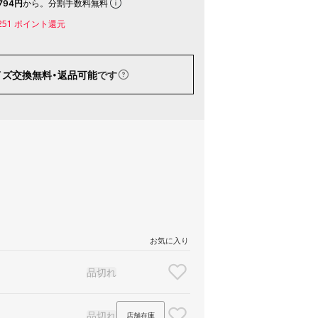
794円
から。分割手数料無料
251
ポイント還元
イズ交換無料・返品可能
です
お気に入り
品切れ
品切れ
店舗在庫