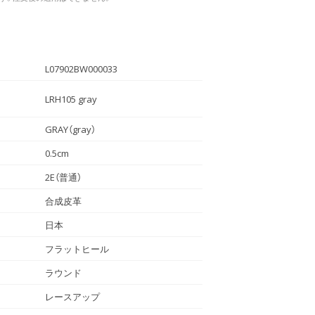
L07902BW000033
LRH105 gray
GRAY（gray）
0.5cm
2E（普通）
合成皮革
日本
フラットヒール
ラウンド
レースアップ