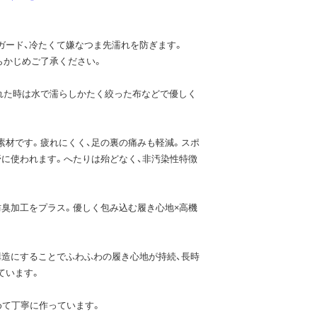
ガード、冷たくて嫌なつま先濡れを防ぎます。
らかじめご了承ください。
れた時は水で濡らしかたく絞った布などで優しく
素材です。疲れにくく、足の裏の痛みも軽減。スポ
野に使われます。へたりは殆どなく、非汚染性特徴
防臭加工をプラス。優しく包み込む履き心地×高機
重構造にすることでふわふわの履き心地が持続、長時
ています。
めて丁寧に作っています。