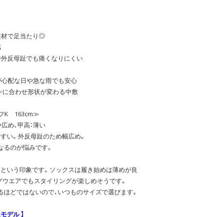
素材で足当たり◎
感
で外反母趾でも痛くなりにくい
お天気が心配な日や急な雨でも安心
ションに合わせ形状が変わる中敷
K 163cm≫
や広め、甲高：薄い
やすい。外反母趾のため幅広め。
なるのが悩みです。
りという印象です。ソックスは履き始めは薄めが良
グウエアでもスタイリングが楽しめそうです。
るほどではないので、いつものサイズで選びます。
ERモデル 】