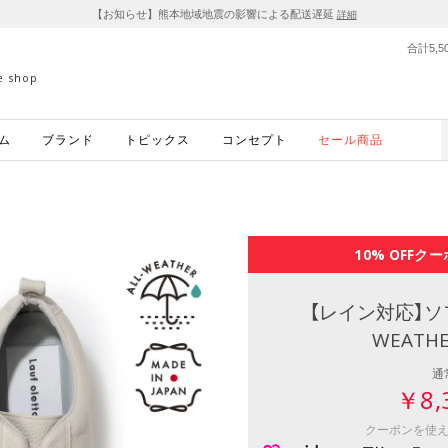
【お知らせ】熊本地域地震の影響による配送遅延
詳細
合計5,
ne shop
ム
ブランド
トピックス
コンセプト
セール商品
10% OFF
クー
【レイン対応】ソ
WEATHE
通
￥8,
クーポンを使