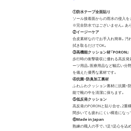
①防水テープ全面貼り
ソール接着面からの雨水の侵入を
※完全防水ではございません。あ
②イージーケア
合皮素材なのでお手入れ簡単。汚
拭き取るだけでOK。
③高機能クッション材『PORON』
歩行時の衝撃吸収に優れる高反発
ーツ用品、医療用品など幅広い分
を備えた優秀な素材です。
④抗菌・防臭加工裏材
ふわふわクッション裏材に抗菌・
能で靴の中を清潔に保ちます。
⑤低反発クッション
高反発のPORONと貼り合せ、2
間歩いても疲れにくい構造になっ
⑥Made in Japan
熟練の職人の手で、1足1足心を込