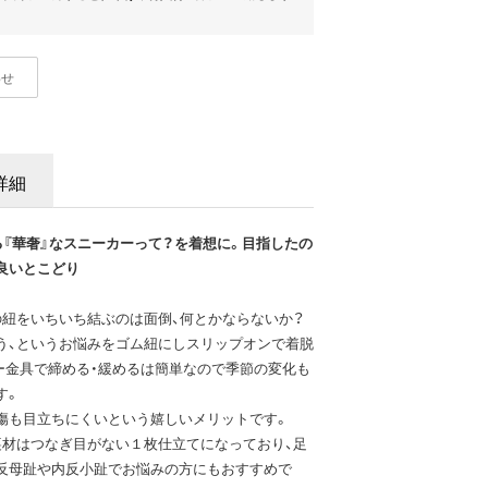
わせ
詳細
『華奢』なスニーカーって？を着想に。目指したの
良いとこどり
の紐をいちいち結ぶのは面倒、何とかならないか？
う、というお悩みをゴム紐にしスリップオンで着脱
ー金具で締める・緩めるは簡単なので季節の変化も
す。
傷も目立ちにくいという嬉しいメリットです。
裏材はつなぎ目がない１枚仕立てになっており、足
反母趾や内反小趾でお悩みの方にもおすすめで