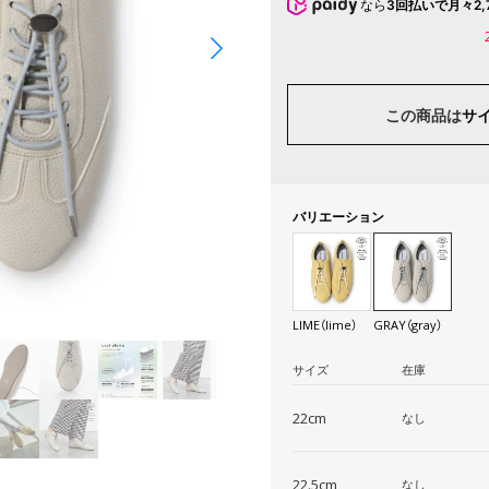
なら
3回払いで月々2,
この商品は
サ
バリエーション
LIME（lime）
GRAY（gray）
サイズ
在庫
22cm
なし
22.5cm
なし