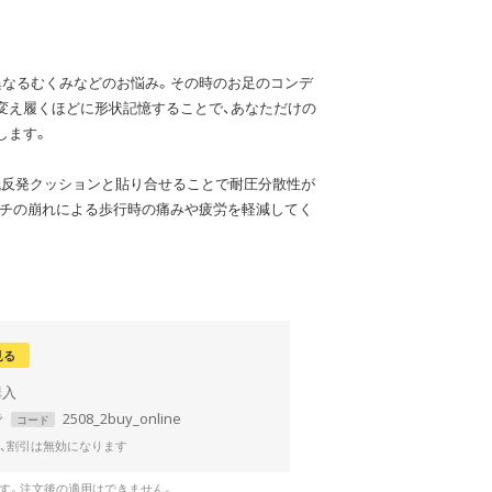
異なるむくみなどのお悩み。その時のお足のコンデ
変え履くほどに形状記憶することで、あなただけの
します。
低反発クッションと貼り合せることで耐圧分散性が
ーチの崩れによる歩行時の痛みや疲労を軽減してく
見る
で
2508_2buy_online
コード
、割引は無効になります
です。注文後の適用はできません。