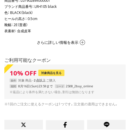
商品番号
： L07902BW000001
ブランド商品番号
： LRH105 black
色
： BLACK（black）
ヒールの高さ
： 0.5cm
靴幅
： 2E（普通）
表素材
： 合成皮革
さらに詳しい情報を表示
ご利用可能なクーポン
10
%
OFF
対象商品を見る
対象
商品
2 点以上
条件
8月16日 (Sun) 23:59まで
2508_2buy_online
期間
コード
※返品により条件を満たさない場合、割引は無効になります
※1回のご注文に使えるクーポンは1つです。注文後の適用はできません。