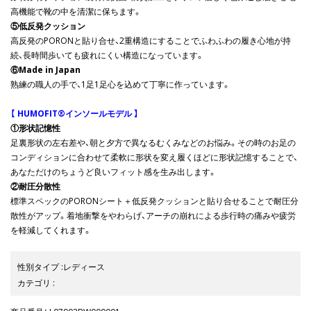
高機能で靴の中を清潔に保ちます。
⑤低反発クッション
高反発のPORONと貼り合せ、2重構造にすることでふわふわの履き心地が持
続、長時間歩いても疲れにくい構造になっています。
⑥Made in Japan
熟練の職人の手で、1足1足心を込めて丁寧に作っています。
【 HUMOFIT®インソールモデル 】
①形状記憶性
足裏形状の左右差や、朝と夕方で異なるむくみなどのお悩み。その時のお足の
コンディションに合わせて柔軟に形状を変え履くほどに形状記憶することで、
あなただけのちょうど良いフィット感を生み出します。
②耐圧分散性
標準スペックのPORONシート＋低反発クッションと貼り合せることで耐圧分
散性がアップ。着地衝撃をやわらげ、アーチの崩れによる歩行時の痛みや疲労
を軽減してくれます。
性別タイプ
:
レディース
カテゴリ
: