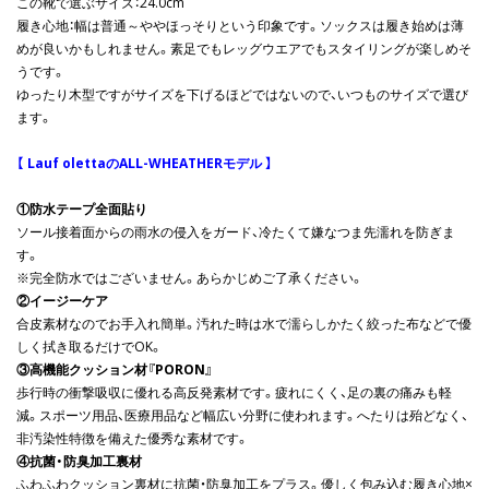
この靴で選ぶサイズ：24.0cm
履き心地：幅は普通～ややほっそりという印象です。ソックスは履き始めは薄
めが良いかもしれません。素足でもレッグウエアでもスタイリングが楽しめそ
うです。
ゆったり木型ですがサイズを下げるほどではないので、いつものサイズで選び
ます。
【 Lauf olettaのALL-WHEATHERモデル 】
①防水テープ全面貼り
ソール接着面からの雨水の侵入をガード、冷たくて嫌なつま先濡れを防ぎま
す。
※完全防水ではございません。あらかじめご了承ください。
②イージーケア
合皮素材なのでお手入れ簡単。汚れた時は水で濡らしかたく絞った布などで優
しく拭き取るだけでOK。
③高機能クッション材『PORON』
歩行時の衝撃吸収に優れる高反発素材です。疲れにくく、足の裏の痛みも軽
減。スポーツ用品、医療用品など幅広い分野に使われます。へたりは殆どなく、
非汚染性特徴を備えた優秀な素材です。
④抗菌・防臭加工裏材
ふわふわクッション裏材に抗菌・防臭加工をプラス。優しく包み込む履き心地×