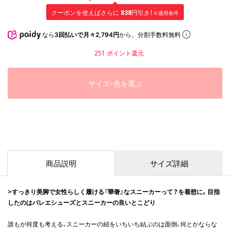
838
クーポンを使えばさらに
円引き！
※適用条件
なら
3回払いで月々2,794円
から。分割手数料無料
251
ポイント還元
サイズ・色を選ぶ
商品説明
サイズ詳細
>すっきり美脚で女性らしく履ける『華奢』なスニーカーって？を着想に。目指
したのはバレエシューズとスニーカーの良いとこどり
誰もが何度も考える、スニーカーの紐をいちいち結ぶのは面倒、何とかならな