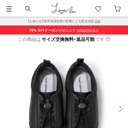
【お知らせ】熊本地域地震の影響による配送遅延
詳細
10% OFF
クーポン
が使えます
利用条件を見る
この商品は
サイズ交換無料・返品可能
です