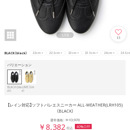
1
/
16
15
BLACK（black）
22cm
×
22.5cm
×
23cm
×
23.5cm
×
24cm
×
24.5c
バリエーション
BLACK（bla
LIME（lim
ck）
e）
【レイン対応】ソフトバレエスニーカー ALL-WEATHER(LRH105)
（BLACK）
￥13,970
通常価格：
￥8,382
40%OFF
税込