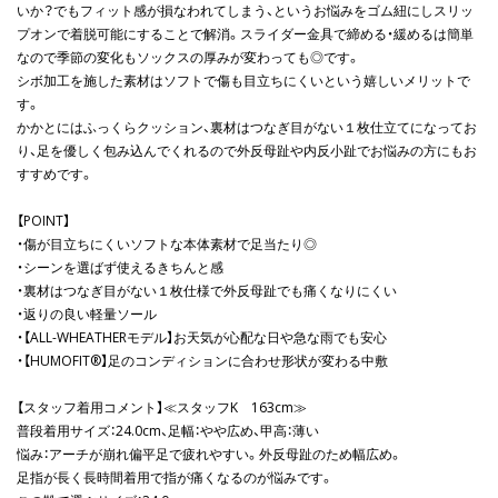
いか？でもフィット感が損なわれてしまう、というお悩みをゴム紐にしスリッ
プオンで着脱可能にすることで解消。スライダー金具で締める・緩めるは簡単
なので季節の変化もソックスの厚みが変わっても◎です。
シボ加工を施した素材はソフトで傷も目立ちにくいという嬉しいメリットで
す。
かかとにはふっくらクッション、裏材はつなぎ目がない１枚仕立てになってお
り、足を優しく包み込んでくれるので外反母趾や内反小趾でお悩みの方にもお
すすめです。
【POINT】
・傷が目立ちにくいソフトな本体素材で足当たり◎
・シーンを選ばず使えるきちんと感
・裏材はつなぎ目がない１枚仕様で外反母趾でも痛くなりにくい
・返りの良い軽量ソール
・【ALL-WHEATHERモデル】お天気が心配な日や急な雨でも安心
・【HUMOFIT®】足のコンディションに合わせ形状が変わる中敷
【スタッフ着用コメント】≪スタッフK 163cm≫
普段着用サイズ：24.0cm、足幅：やや広め、甲高：薄い
悩み：アーチが崩れ偏平足で疲れやすい。外反母趾のため幅広め。
足指が長く長時間着用で指が痛くなるのが悩みです。