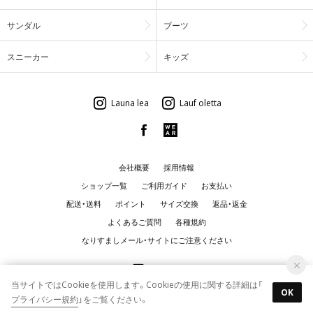
サンダル
ブーツ
スニーカー
キッズ
Launa lea
Lauf oletta
会社概要
採用情報
ショップ一覧
ご利用ガイド
お支払い
配送・送料
ポイント
サイズ交換
返品・返金
よくあるご質問
各種規約
なりすましメール・サイトにご注意ください
当サイトではCookieを使用します。Cookieの使用に関する詳細は「
OK
プライバシー規約
」をご覧ください。
© uf.Corporation All rights reserved.