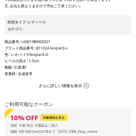
又、左右も異なりますので予めご了承ください。
性別タイプ
:
レディース
カテゴリ
:
商品番号
： L04219BW00321
ブランド商品番号
： B1102A leopard-s
色
： レオパ-ドS（leopard-s）
ヒールの高さ
： 1.5cm
靴幅
： E（普通）
表素材
： 合成皮革
さらに詳しい情報を表示
ご利用可能なクーポン
10
%
OFF
対象商品を見る
対象
商品
2 点以上
条件
8月16日 (Sun) 23:59まで
2508_2buy_online
期間
コード