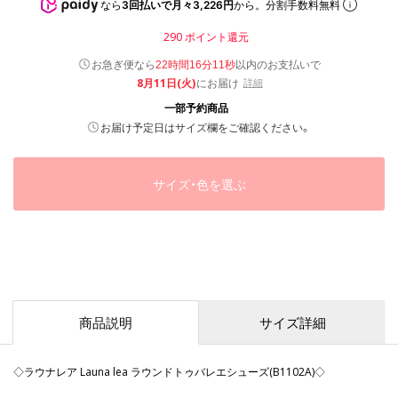
なら
3回払いで月々3,226円
から。分割手数料無料
290
ポイント還元
以内
お急ぎ便なら
のお支払いで
22時間16分10秒
8月11日(火)
にお届け
詳細
一部予約商品
お届け予定日はサイズ欄をご確認ください。
サイズ・色を選ぶ
商品説明
サイズ詳細
◇ラウナレア Launa lea ラウンドトゥバレエシューズ(B1102A)◇