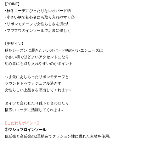
【POINT】
・秋冬コーデにぴったりなレオパード柄
・小さい柄で初心者にも取り入れやすく◎
・リボンモチーフで女性らしさを演出!
・フワフワのインソールで足裏に優しく
【デザイン】
秋冬シーズンに履きたいレオパード柄のバレエシューズは
小さい柄でほどよいアクセントになり
初心者にも取り入れやすいのがポイント!
つま先にあしらったリボンモチーフと
ラウンドトゥでカジュアル過ぎず
女性らしい上品さを演出してくれます♪
タイツと合わせたり靴下と合わせたり
幅広いコーデに活躍してくれます。
【こだわりポイント】
①マシュマロインソール
低反発と高反発の2重構造でクッション性に優れた素材を使用。