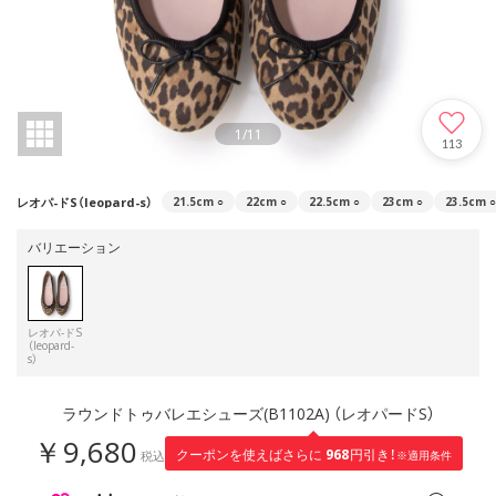
1
/
11
113
レオパ-ドS（leopard-s）
21.5cm
○
22cm
○
22.5cm
○
23cm
○
23.5cm
○
バリエーション
レオパ-ドS
（leopard-
s）
ラウンドトゥバレエシューズ(B1102A) （レオパードS）
￥9,680
968
クーポンを使えばさらに
円引き！
税込
※適用条件