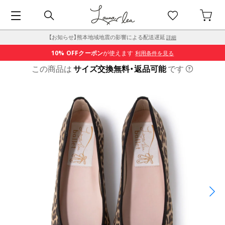
【お知らせ】熊本地域地震の影響による配送遅延
詳細
10% OFF
クーポン
が使えます
利用条件を見る
この商品は
サイズ交換無料・返品可能
です