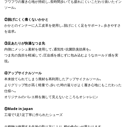
フワフワの履き心地が持続し、長時間歩いても疲れにくいこだわり抜いたイン
ソール。
②脱げにくく痛くないかかと
かかとのインナーに人工皮革を使用し、脱げにくく足をサポート。歩きやすさ
を追求。
③足あたりが快適なつま先
内側にメッシュ素材を使用して、通気性・抗菌防臭効果を。
つま先の負担を軽減して、圧迫感を感じずに包み込むようなホールド感を実
現。
④アップサイクルソール
本来捨てられてしまう廃材を再利用したアップサイクルソール。
よりグリップ性が高く軽量で、歩いた時の返りがよく履き心地にもこだわった
仕様へ。
オリジナルのバレエ柄を施して見えないところもオシャレに♪
⑤Made in Japan
工場で1足1足丁寧に作られたシューズ
※柄物は使用する生地の取り方により、柄や色合いが異なります。