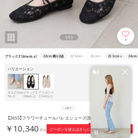
1
/
15
9
ブラックZ（black-z）
22cm
残り2点
22.5cm
×
23cm
×
23.5cm
○
24cm
バリエーション
モカZ（moc
ブラックZ
アイボリー
ha-z）
（black-z）
Z（ivory-z）
【26SS】フラワーチュールバレエシューズ(B7612A) （ブラックZ）
￥10,340
1,034
クーポンを使えばさらに
円引き！
税込
※適用条件