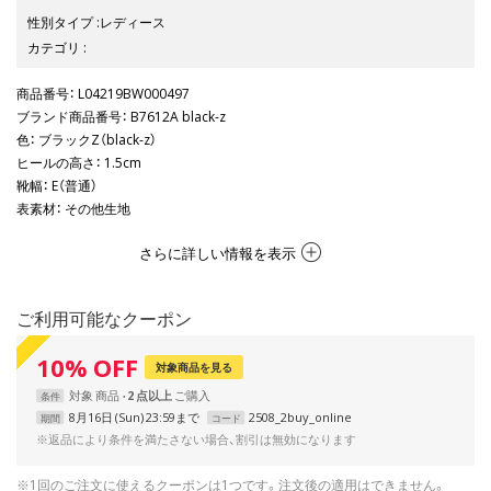
性別タイプ
:
レディース
カテゴリ
:
商品番号
： L04219BW000497
ブランド商品番号
： B7612A black-z
色
： ブラックZ（black-z）
ヒールの高さ
： 1.5cm
靴幅
： E（普通）
表素材
： その他生地
さらに詳しい情報を表示
ご利用可能なクーポン
10
%
OFF
対象商品を見る
対象
商品
2 点以上
条件
8月16日 (Sun) 23:59まで
2508_2buy_online
期間
コード
※返品により条件を満たさない場合、割引は無効になります
※1回のご注文に使えるクーポンは1つです。注文後の適用はできません。