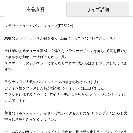
商品説明
サイズ詳細
フラワーチュールバレエシューズ(B7612A)
繊細なフラワーレースが目を引く、上品フェミニンなバレエシューズ♪
透け感のあるチュール素材に立体的なフラワーデザインを施し、足元を軽やか
で華やかな印象に仕上げてくれる一足。
スクエアトゥのシルエットで甘くなりすぎず、大人っぽさもプラスしてくれま
す◎
ラウナレアで人気のバレエシューズの履き心地はそのままに、
デザイン性をプラスした特別感のあるアイテムに仕上げました。
フラット仕様で歩きやすく、デイリー使いはもちろん、オケージョンシーンに
も活躍します。
華奢なリボンディテールがさりげないアクセントになり、シンプルながらも女
性らしさを引き立てるデザイン。
デニムなどのカジュアルスタイルに合わせて抜け感を出したり、ワンピースや