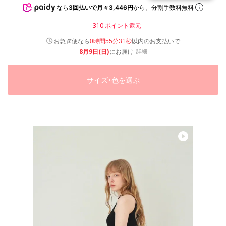
なら
3回払いで月々3,446円
から。分割手数料無料
310
ポイント還元
以内
お急ぎ便なら
のお支払いで
0時間55分30秒
8月9日(日)
にお届け
詳細
サイズ・色を選ぶ