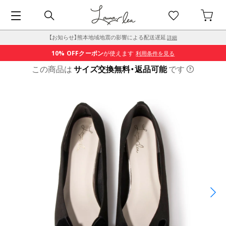
【お知らせ】熊本地域地震の影響による配送遅延
詳細
10% OFF
クーポン
が使えます
利用条件を見る
この商品は
サイズ交換無料・返品可能
です