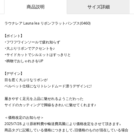
商品説明
サイズ詳細
ラウナレア Launa lea リボンフラットパンプス(0460)
【ポイント】
・フワフワインソールで疲れ知らず
・大ぶりリボンでアクセントを♪
・サイドカットでシルエットはすっきりと
・柄物でおしゃれさをUP
【デザイン】
目を惹く大ぶりなリボンが
ベルベット仕様になりトレンドムード漂うデザインに!
履きやすく足元を上品に魅せれるようこだわった
サイドのカッティングで脚線をきれいに魅せてくれます♪
＜価格改定のお知らせ＞
2025/7/28 より原材料費や輸送費高騰により価格改定をさせて頂きます。
商品タグに記載している価格につきまして、旧価格のものが混在している場合