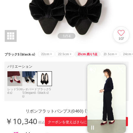
1
/
14
107
ブラックS（black-s）
22cm
×
22.5cm
×
23cm
残り1点
23.5cm
×
24cm
バリエーション
レッドS（re
レオパード
ブラックS
d-s）
S（leopard-
（black-s）
s）
リボンフラットパンプス(0460) （ブラックS）
￥10,340
1,034
クーポンを使えばさらに
円引き！
税込
※適用条件