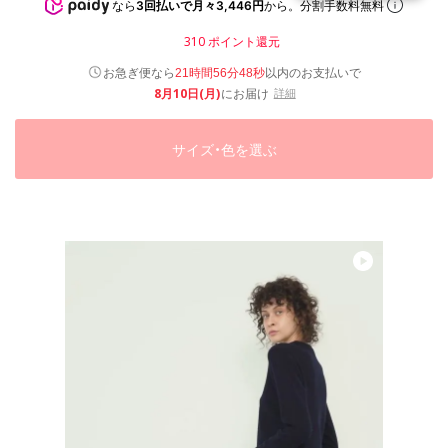
なら
3回払いで月々3,446円
から。分割手数料無料
310
ポイント還元
以内
お急ぎ便なら
のお支払いで
21時間56分47秒
8月10日(月)
にお届け
詳細
サイズ・色を選ぶ