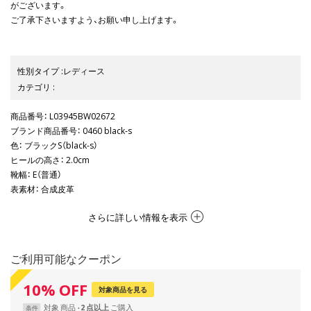
がございます。
ご了承下さいますよう、お願い申し上げます。
性別タイプ
:
レディース
カテゴリ
:
商品番号
： L03945BW02672
ブランド商品番号
： 0460 black-s
色
： ブラックS（black-s）
ヒールの高さ
： 2.0cm
靴幅
： E（普通）
表素材
： 合成皮革
さらに詳しい情報を表示
ご利用可能なクーポン
10
%
OFF
対象商品を見る
対象
商品
2 点以上
条件