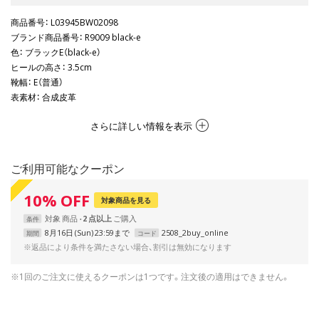
商品番号
： L03945BW02098
ブランド商品番号
： R9009 black-e
色
： ブラックE（black-e）
ヒールの高さ
： 3.5cm
靴幅
： E（普通）
表素材
： 合成皮革
さらに詳しい情報を表示
ご利用可能なクーポン
10
%
OFF
対象商品を見る
対象
商品
2 点以上
条件
8月16日 (Sun) 23:59まで
2508_2buy_online
期間
コード
※返品により条件を満たさない場合、割引は無効になります
※1回のご注文に使えるクーポンは1つです。注文後の適用はできません。