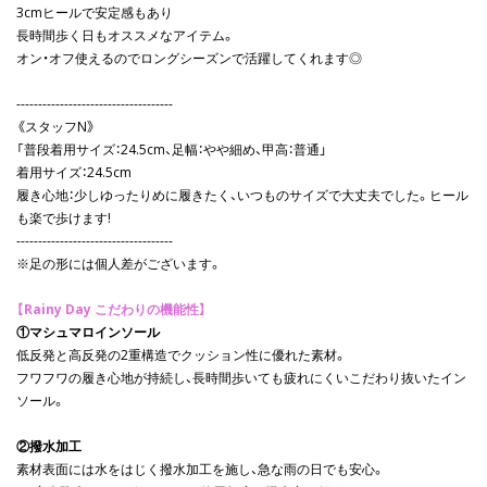
3cmヒールで安定感もあり
長時間歩く日もオススメなアイテム。
オン・オフ使えるのでロングシーズンで活躍してくれます◎
------------------------------------
《スタッフN》
「普段着用サイズ：24.5cm、足幅：やや細め、甲高：普通」
着用サイズ：24.5cm
履き心地：少しゆったりめに履きたく、いつものサイズで大丈夫でした。ヒール
も楽で歩けます!
------------------------------------
※足の形には個人差がございます。
【Rainy Day こだわりの機能性】
①マシュマロインソール
低反発と高反発の2重構造でクッション性に優れた素材。
フワフワの履き心地が持続し、長時間歩いても疲れにくいこだわり抜いたイン
ソール。
②撥水加工
素材表面には水をはじく撥水加工を施し、急な雨の日でも安心。