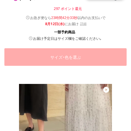
297
ポイント還元
以内
お急ぎ便なら
のお支払いで
23時間42分32秒
8月12日(水)
にお届け
詳細
一部予約商品
お届け予定日はサイズ欄をご確認ください。
サイズ・色を選ぶ