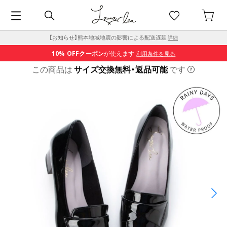
【お知らせ】熊本地域地震の影響による配送遅延
詳細
10% OFF
クーポン
が使えます
利用条件を見る
この商品は
サイズ交換無料・返品可能
です