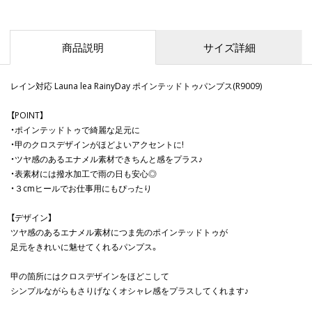
商品説明
サイズ詳細
レイン対応 Launa lea RainyDay ポインテッドトゥパンプス(R9009)
【POINT】
・ポインテッドトゥで綺麗な足元に
・甲のクロスデザインがほどよいアクセントに!
・ツヤ感のあるエナメル素材できちんと感をプラス♪
・表素材には撥水加工で雨の日も安心◎
・３cmヒールでお仕事用にもぴったり
【デザイン】
ツヤ感のあるエナメル素材につま先のポインテッドトゥが
足元をきれいに魅せてくれるパンプス。
甲の箇所にはクロスデザインをほどこして
シンプルながらもさりげなくオシャレ感をプラスしてくれます♪