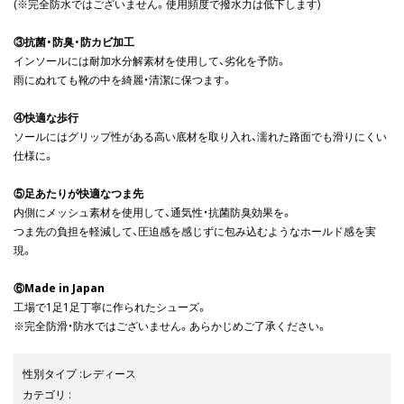
(※完全防水ではございません。使用頻度で撥水力は低下します)
③抗菌・防臭・防カビ加工
インソールには耐加水分解素材を使用して、劣化を予防。
雨にぬれても靴の中を綺麗・清潔に保つます。
④快適な歩行
ソールにはグリップ性がある高い底材を取り入れ、濡れた路面でも滑りにくい
仕様に。
⑤足あたりが快適なつま先
内側にメッシュ素材を使用して、通気性・抗菌防臭効果を。
つま先の負担を軽減して、圧迫感を感じずに包み込むようなホールド感を実
現。
⑥Made in Japan
工場で1足1足丁寧に作られたシューズ。
※完全防滑・防水ではございません。あらかじめご了承ください。
性別タイプ
:
レディース
カテゴリ
: