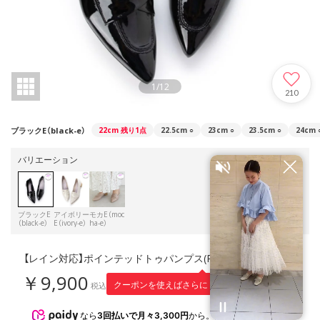
1
/
12
210
ブラックE（black-e）
22cm
残り1点
22.5cm
○
23cm
○
23.5cm
○
24cm
バリエーション
ブラックE
アイボリー
モカE（moc
（black-e）
E（ivory-e）
ha-e）
【レイン対応】ポインテッドトゥパンプス(R9009) （ブラックE）
￥9,900
990
クーポンを使えばさらに
円引き！
税込
※適用条件
なら
3回払いで月々3,300円
から。分割手数料無料