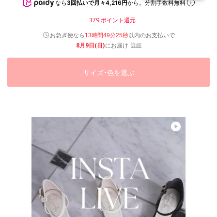
なら
3回払いで月々4,216円
から。分割手数料無料
379
ポイント還元
以内
お急ぎ便なら
のお支払いで
13時間49分24秒
8月9日(日)
にお届け
詳細
サイズ・色を選ぶ