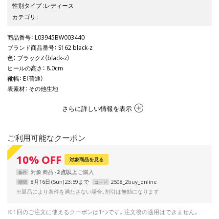
性別タイプ
:
レディース
カテゴリ
:
商品番号
： L03945BW003440
ブランド商品番号
： S162 black-z
色
： ブラックZ（black-z）
ヒールの高さ
： 8.0cm
靴幅
： E（普通）
表素材
： その他生地
さらに詳しい情報を表示
ご利用可能なクーポン
10
%
OFF
対象商品を見る
対象
商品
2 点以上
条件
8月16日 (Sun) 23:59まで
2508_2buy_online
期間
コード
※返品により条件を満たさない場合、割引は無効になります
※1回のご注文に使えるクーポンは1つです。注文後の適用はできません。