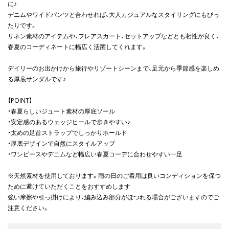
に♪
デニムやワイドパンツと合わせれば、大人カジュアルなスタイリングにもぴっ
たりです。
リネン素材のアイテムや、フレアスカート、セットアップなどとも相性が良く、
春夏のコーディネートに幅広く活躍してくれます。
デイリーのお出かけから旅行やリゾートシーンまで、足元から季節感を楽しめ
る厚底サンダルです♪
【POINT】
・春夏らしいジュート素材の厚底ソール
・安定感のあるウェッジヒールで歩きやすい♪
・太めの足首ストラップでしっかりホールド
・厚底デザインで自然にスタイルアップ
・ワンピースやデニムなど幅広い春夏コーデに合わせやすい一足
※天然素材を使用しております。雨の日のご着用は良いコンディションを保つ
ために避けていただくことをおすすめします
強い摩擦や引っ掛けにより、編み込み部分がほつれる場合がございますのでご
注意ください。