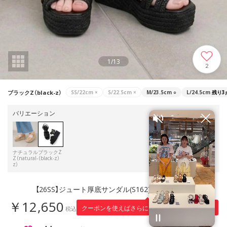
1
/
13
2
ブラックZ（black-z）
SS/22cm
×
S/22.5cm
×
M/23.5cm
○
L/24.5cm
残り3
バリエーション
ナチュラル
ブラックZ
Z（natural-
（black-z）
z）
【26SS】ジュート厚底サンダル(S162) （ブラックZ）
￥12,650
1,265
クーポンを使えばさらに
円引き！
税込
※適用条件