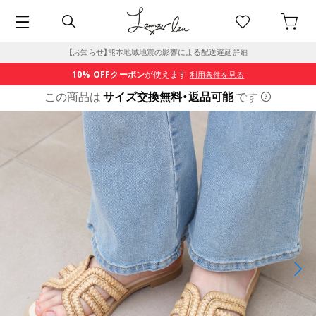
【お知らせ】熊本地域地震の影響による配送遅延
詳細
10% OFF
クーポン
が使えます
利用条件を見る
この商品は
サイズ交換無料・返品可能
です