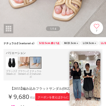
1
/
14
7
ナチュラルZ（natural-z）
S/22.5cm
残り1点
M/23.5cm
○
L/24.5cm
○
LL/
バリエーション
ブラックZ
ブラウンZ
ナチュラル
（black-z）
（brown-z）
Z（natural-
z）
【26SS】編み込みフラットサンダル(0622) （ナチュラルZ）
￥9,680
968
クーポンを使えばさらに
円引き！
税込
※適用条件