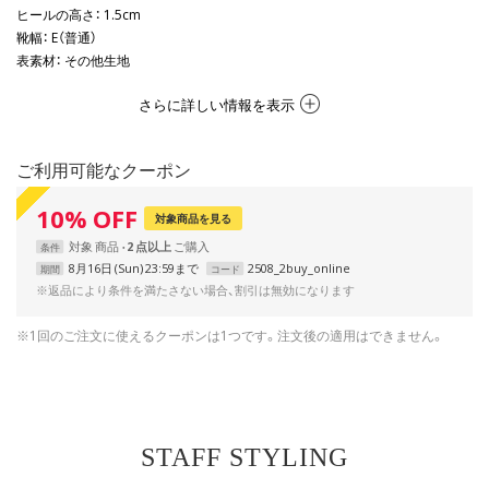
ヒールの高さ
： 1.5cm
靴幅
： E（普通）
表素材
： その他生地
さらに詳しい情報を表示
ご利用可能なクーポン
10
%
OFF
対象商品を見る
対象
商品
2 点以上
条件
8月16日 (Sun) 23:59まで
2508_2buy_online
期間
コード
※返品により条件を満たさない場合、割引は無効になります
※1回のご注文に使えるクーポンは1つです。注文後の適用はできません。
STAFF STYLING