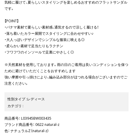
気軽に履けて、夏らしいスタイリングを楽しめるおすすめのフラットサンダル
です。
【POINT】
・パナマ素材で夏らしい素材感、通気するので涼しく履ける！
・落ち着いたカラー展開でスタイリングに合わせやすい♪
・大人っぽいデザインでシンプルな服装に映える◎
・柔らかい素材で足当たりもラクチン
・フワフワのインソールで足裏にやさしく◎
※天然素材を使用しております。雨の日のご着用は良いコンディションを保つ
ために避けていただくことをおすすめします
強い摩擦や引っ掛けにより、編み込み部分がほつれる場合がございますのでご
注意ください。
性別タイプ
:
レディース
カテゴリ
:
商品番号
： L03945BW003435
ブランド商品番号
： 0622 natural-z
色
： ナチュラルZ（natural-z）