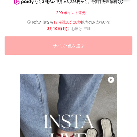
なら
3回払いで月々3,226円
から。分割手数料無料
290
ポイント還元
以内
お急ぎ便なら
のお支払いで
17時間18分27秒
8月10日(月)
にお届け
詳細
サイズ・色を選ぶ