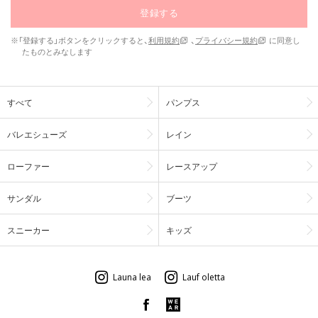
登録する
※「登録する」ボタンをクリックすると、
利用規約
、
プライバシー規約
に同意し
たものとみなします
すべて
パンプス
バレエシューズ
レイン
ローファー
レースアップ
サンダル
ブーツ
スニーカー
キッズ
Launa lea
Lauf oletta