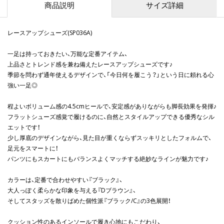
商品説明
サイズ詳細
レースアップシューズ(SP036A)
一足は持っておきたい、万能な定番アイテム、
上品さとトレンド感を兼ね備えたレースアップシューズです♪
季節を問わず通年使えるデザインで、「今日何を履こう？」という日に頼れる心
強い一足◎
程よいボリューム感の4.5cmヒールで、安定感がありながらも脚長効果を発揮♪
フラットシューズ感覚で履けるのに、自然とスタイルアップできる優秀なシル
エットです！
少し厚底のデザインながら、見た目が重くならずスッキリとしたフォルムで、
足元をスマートに！
パンツにもスカートにもバランスよくマッチする絶妙なラインが魅力です♪
カラーは、定番で合わせやすい『ブラック』、
大人っぽく柔らかな印象を与える『Dブラウン』、
そしてスタッズを散りばめた個性派『ブラック/C』の3色展開！
クッション性のあるインソールで履き心地にもこだわり、