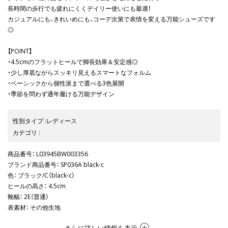
長時間の歩行でも疲れにくくデイリー使いにも最適！
カジュアルにも、きれいめにも、コーデ次第で表情を変える万能シューズです
◎
【POINT】
・4.5cmのフラットヒールで脚長効果＆安定感◎
・少し厚底ながらスッキリ見えるスマートなフォルム
・ベーシックから個性派まで選べる3色展開
・季節を問わず通年履ける万能デザイン
性別タイプ
:
レディース
カテゴリ
:
商品番号
： L03945BW003356
ブランド商品番号
： SP036A black-c
色
： ブラック/C（black-c）
ヒールの高さ
： 4.5cm
靴幅
： 2E（普通）
表素材
： その他生地
さらに詳しい情報を表示