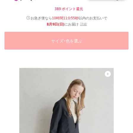
389
ポイント還元
以内
お急ぎ便なら
のお支払いで
10時間11分54秒
8月9日(日)
にお届け
詳細
サイズ・色を選ぶ