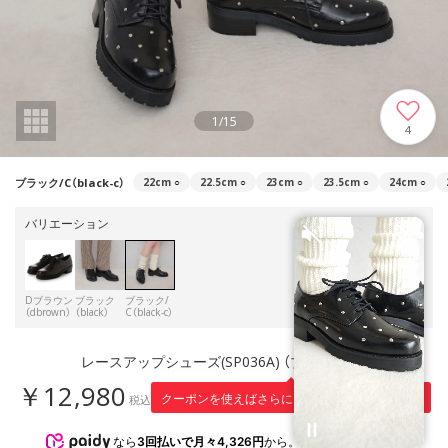
1
/
15
4
ブラック/C（black-c）
22cm
○
22.5cm
○
23cm
○
23.5cm
○
24cm
○
バリエーション
Dブラウン
ブラック
ブラック/
（dbrown）
（black）
C（black-c）
レースアップシューズ(SP036A) （ブラック/C）
￥12,980
1,298
クーポンを使えばさらに
円引き！
税込
※適用条件
なら
3回払いで月々4,326円
から。分割手数料無料