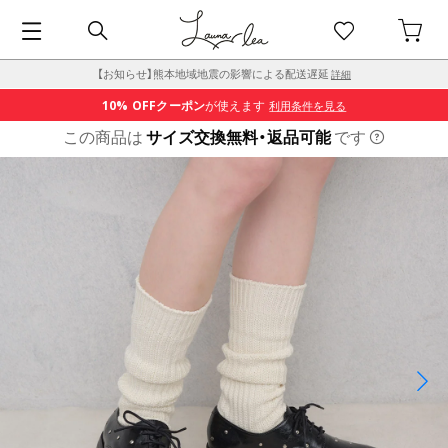
【お知らせ】熊本地域地震の影響による配送遅延
詳細
10% OFF
クーポン
が使えます
利用条件を見る
この商品は
サイズ交換無料・返品可能
です