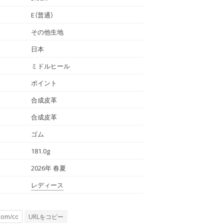
E（普通）
その他生地
日本
ミドルヒール
ポイント
合成皮革
合成皮革
ゴム
181.0g
2026年 春夏
レディース
URLをコピー