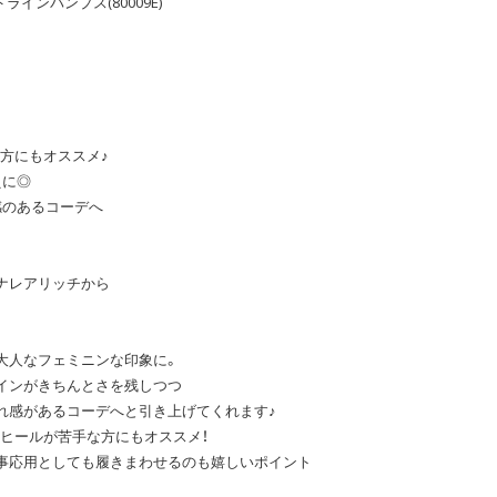
ルドラインパンプス(80009E)
な方にもオススメ♪
えに◎
感のあるコーデへ
ナレアリッチから
大人なフェミニンな印象に。
インがきちんとさを残しつつ
れ感があるコーデへと引き上げてくれます♪
、ヒールが苦手な方にもオススメ！
事応用としても履きまわせるのも嬉しいポイント