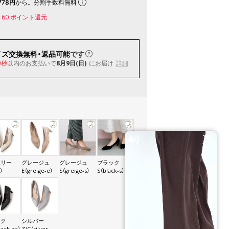
778円
から。分割手数料無料
160
ポイント還元
イズ交換無料・返品可能
です
以内
のお支払いで
8月9日(日)
にお届け
詳細
8秒
ボリー
グレージュ
グレージュ
ブラック
）
E（greige-e）
S（greige-s）
S（black-s）
ック
シルバー
lack-zc）
Z/C（silver-