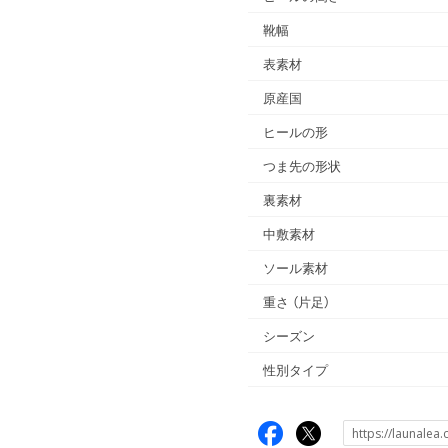
靴幅
表素材
原産国
ヒールの形
つま先の形状
裏素材
中敷素材
ソール素材
重さ
（片足）
シーズン
性別タイプ