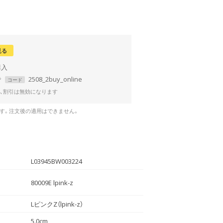
見る
で
2508_2buy_online
コード
、割引は無効になります
です。注文後の適用はできません。
L03945BW003224
80009E lpink-z
LピンクZ（lpink-z）
5.0cm