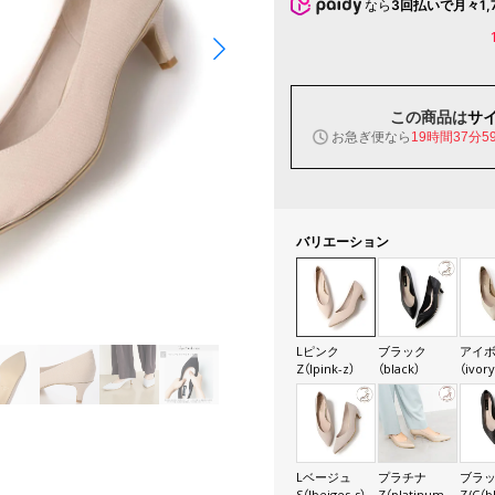
なら
3回払いで月々1,
この商品は
サ
お急ぎ便なら
19時間37分5
バリエーション
Lピンク
ブラック
アイ
Z（lpink-z）
（black）
（ivory
Lベージュ
プラチナ
ブラ
S（lbeiges-s）
Z（platinum-
Z/C（b