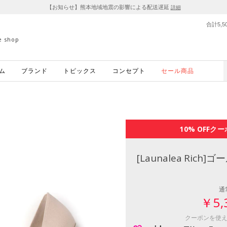
【お知らせ】熊本地域地震の影響による配送遅延
詳細
合計5,
ne shop
ム
ブランド
トピックス
コンセプト
セール商品
10% OFF
クー
[Launalea Rich
通
￥5,
クーポンを使