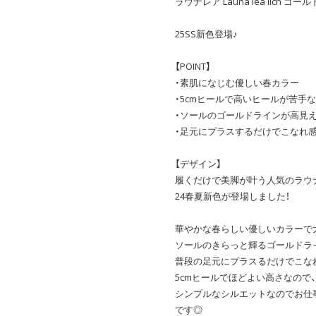
ラウナレア Launa lea lich ゴー
25SS新色登場♪
【POINT】
・素肌になじむ優しい春カラー
・5cmヒールで高いヒールが苦手
・ソールのゴールドラインが高見
・足元にプラスするだけでこなれ
【デザイン】
履くだけで美脚が叶う人気のラウ
24春夏新色が登場しました！
華やかな春らしい優しいカラーで
ソールのきらっと輝るゴールドラ
普段の足元にプラスるだけでこな
5cmヒールでほどよい高さなので
シンプルなシルエットなのでお仕
です◎