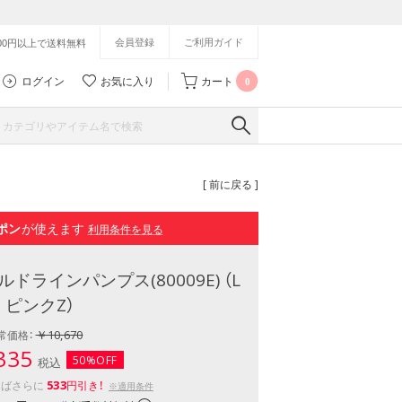
会員登録
ご利用ガイド
500円以上で送料無料
ログイン
お気に入り
カート
0
[ 前に戻る ]
ポン
が使えます
利用条件を見る
]ゴールドラインパンプス(80009E) （L
ピンクZ）
￥10,670
常価格：
335
50%OFF
税込
533
えばさらに
円引き！
※適用条件