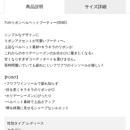
商品説明
サイズ詳細
7cmリボンベルベットブーティー(0585）
シンプルなデザインに
リボンアクセントが可愛いブーティー。
上品なベルベット素材×キラキラのリボンが
これからのホリデーシーズンのお出かけに履きたくなる♪
甘くなりすぎずコーディネートを選びません。
長時間履いていても疲れにくいフワフワのインソールが嬉しい！
【POINT】
・フワフワインソールで疲れ知らず
・目を惹くキラキラのリボンが◎
・ホリデーシーズンにぴったり
・ベルベット素材で上品さアップ
・脚を綺麗に見せるシャープなシルエット
性別タイプ
:
レディース
カテゴリ
: