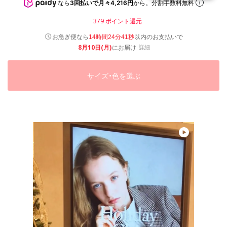
なら
3回払いで月々4,216円
から。分割手数料無料
379
ポイント還元
以内
お急ぎ便なら
のお支払いで
14時間24分40秒
8月10日(月)
にお届け
詳細
サイズ・色を選ぶ