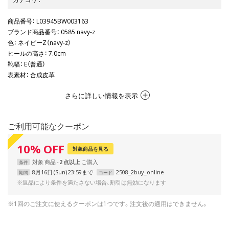
商品番号
： L03945BW003163
ブランド商品番号
： 0585 navy-z
色
： ネイビーZ（navy-z）
ヒールの高さ
： 7.0cm
靴幅
： E（普通）
表素材
： 合成皮革
さらに詳しい情報を表示
ご利用可能なクーポン
10
%
OFF
対象商品を見る
対象
商品
2 点以上
条件
8月16日 (Sun) 23:59まで
2508_2buy_online
期間
コード
※返品により条件を満たさない場合、割引は無効になります
※1回のご注文に使えるクーポンは1つです。注文後の適用はできません。