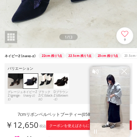
1
/
13
9
ネイビーZ（navy-z）
22cm
残り1点
22.5cm
残り1点
23cm
残り1点
23.5cm
バリエーション
グレージュ
ネイビーZ
ブラック
Dブラウン
Z（greige-
（navy-z）
Z/C（black-
Z（dbrown
z）
zc）
-z）
7cmリボンベルベットブーティー(0585） （ネイビーZ）
￥12,650
1,265
クーポンを使えばさらに
円引き！
税込
※適用条件