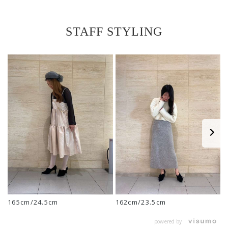
STAFF STYLING
1
165cm/24.5cm
162cm/23.5cm
powered by