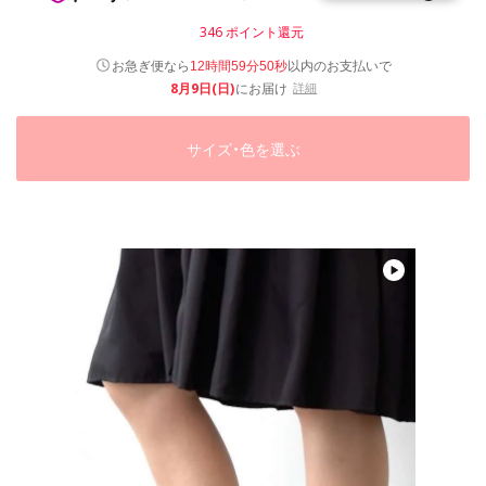
346
ポイント還元
以内
お急ぎ便なら
のお支払いで
12時間59分49秒
8月9日(日)
にお届け
詳細
サイズ・色を選ぶ