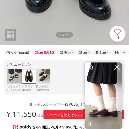
1
/
15
41
ブラック（black）
22cm
残り1点
22.5cm
○
23cm
○
23.5cm
○
24cm
○
バリエーション
ブラック/
ブラック
Dブラウン
C（black-c）
（black）
（dbrown）
タッセルローファー(SP035) （ブラック）
￥11,550
1,155
クーポンを使えばさらに
円引き！
税込
※適用条件
なら
3回払いで月々3,850円
から。分割手数料無料