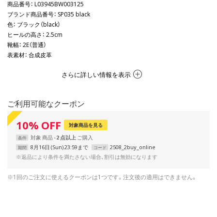
商品番号
： L03945BW003125
ブランド商品番号
： SP035 black
色
： ブラック（black）
ヒールの高さ
： 2.5cm
靴幅
： 2E（普通）
表素材
： 合成皮革
さらに詳しい情報を表示
ご利用可能なクーポン
10
%
OFF
対象商品を見る
対象
商品
2 点以上
条件
8月16日 (Sun) 23:59まで
2508_2buy_online
期間
コード
※返品により条件を満たさない場合、割引は無効になります
※1回のご注文に使えるクーポンは1つです。注文後の適用はできません。