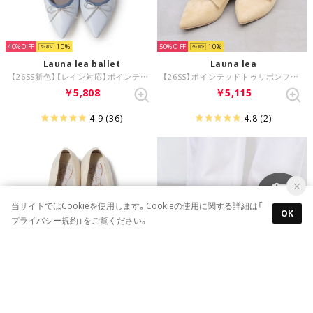
40%
10
50%
10
Launa lea ballet
Launa lea
【26SS新色】【レイン対応】ポインテッドトゥバレエシューズ(RB4404A) （LブルーE）
【26SS】ポインテッドトゥリボンフラットパンプス(0615) （イエローS）
￥5,808
￥5,115
4.9
(36)
4.8
(2)
当サイトではCookieを使用します。Cookieの使用に関する詳細は「
OK
プライバシー規約
」をご覧ください。
50%
10
50%
10
Launa lea ballet
Launa lea ballet
【26SS】ロープリボンスクエアトゥバレエシューズ(B7102A) （イエローS/C）
【26SS】ロープリボンスクエアトゥバレエシューズ(B7102A) （LベージュS）