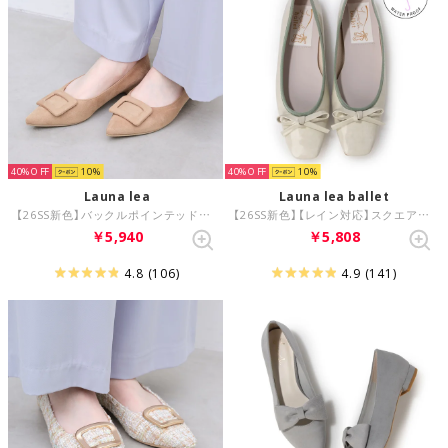
40%
10
40%
10
Launa lea
Launa lea ballet
【26SS新色】バックルポインテッドトゥパンプス(0459C) （ベージュS）
【26SS新色】【レイン対応】スクエアトゥバレエシューズ(RB7403A) （ミントE）
￥5,940
￥5,808
4.8
(106)
4.9
(141)