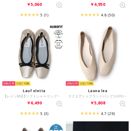
￥5,060
￥4,950
5
(1)
4.8
(50)
50%
10
40%
10
Lauf oletta
Launa lea
【レイン対応】ソフトシャーリングバレエ(LRH109) （PLATINUM）
スクエアトゥフラットパンプス(0558) （アイボリー）
￥6,490
￥5,808
5
(3)
4.7
(29)