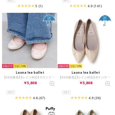
HOT
HOT
5
(1)
4.9
(141)
40%
10
40%
10
Launa lea ballet
Launa lea ballet
【26SS新色】【レイン対応】ラウンドトゥバレエシューズ(RB1404A) （LピンクE）
【26SS新色】【レイン対応】ポインテッドトゥバレエシューズ(RB4404A) （LピンクE）
￥5,808
￥5,808
HOT
HOT
4.8
(67)
4.9
(36)