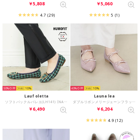
￥5,808
￥5,060
4.7
(29)
5
(1)
50%
10
40%
10
Lauf oletta
Launa lea
ソフトバックルバレエ(LH141) （NAVY-Z）
ダブルリボンメリージェーンフラットパンプス(0589) （ピンクZ）
￥6,490
￥6,204
4.9
(12)