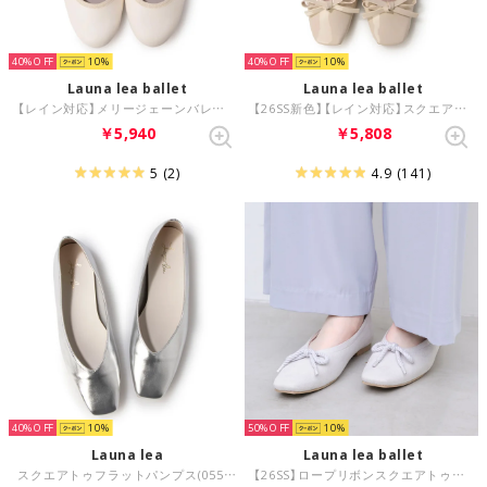
40%
10
40%
10
Launa lea ballet
Launa lea ballet
【レイン対応】メリージェーンバレエシューズ(RB2002) （アイボリー）
【26SS新色】【レイン対応】スクエアトゥバレエシューズ(RB7403A) （LピンクE）
￥5,940
￥5,808
5
(2)
4.9
(141)
40%
10
50%
10
Launa lea
Launa lea ballet
スクエアトゥフラットパンプス(0558) （シルバー）
【26SS】ロープリボンスクエアトゥバレエシューズ(B7102A) （LグレーS）