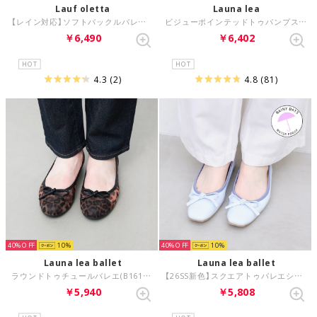
Lauf oletta
Launa lea
【レイン対応】ソフトバックルバレエ(LRH141) （IVORY）
ビジューポインテッドトゥパンプス(0483A) （LピンクZ）
￥6,490
￥6,402
HOT
HOT
4.3
(2)
4.8
(81)
40%
10
40%
10
Launa lea ballet
Launa lea ballet
ラウンドトゥチュールバレエ(B1612A) （レオパードZ）
【26SS新色】スクエアトゥバレエシューズ(RB7403A) （LブルーE）
￥5,940
￥5,808