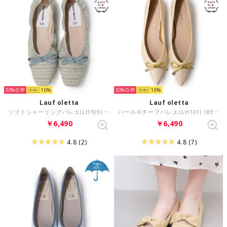
50%
10
50%
10
Lauf oletta
Lauf oletta
ソフトシャーリングバレエ(LH109) （MINT-Z）
パールモチーフバレエ (LH101) （BEIGE-Z/C）
￥6,490
￥6,490
4.8
(2)
4.8
(7)