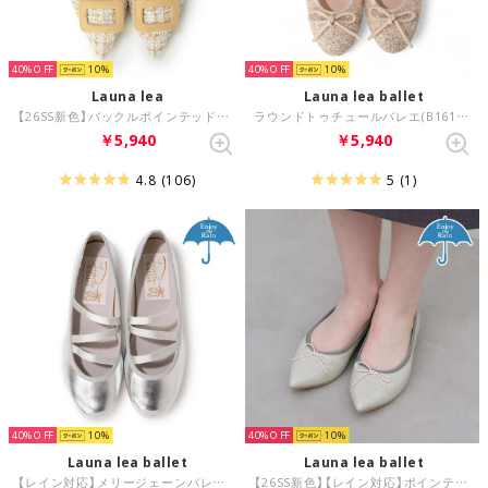
40%
10
40%
10
Launa lea
Launa lea ballet
【26SS新色】バックルポインテッドトゥパンプス(0459C) （ミントZ/C）
ラウンドトゥチュールバレエ(B1612A) （シルバーZ）
￥5,940
￥5,940
4.8
(106)
5
(1)
40%
10
40%
10
Launa lea ballet
Launa lea ballet
【レイン対応】メリージェーンバレエシューズ(RB2002) （シルバー）
【26SS新色】【レイン対応】ポインテッドトゥバレエシューズ(RB4404A) （ミントE）