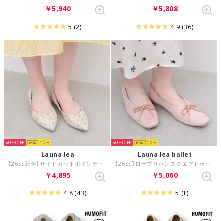
￥5,940
￥5,808
5
(2)
4.9
(36)
50%
10
50%
10
Launa lea
Launa lea ballet
【26SS新色】サイドカットポインテットトゥパンプス（0492A) （ミントZ/C）
【26SS】ロープリボンスクエアトゥバレエシューズ(B7102A) （LピンクS）
￥4,895
￥5,060
4.8
(43)
5
(1)