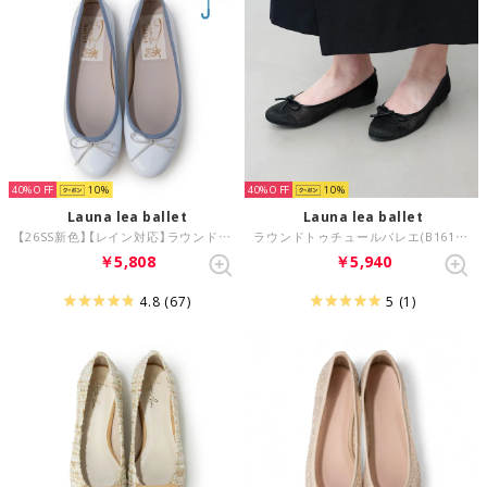
40%
10
40%
10
Launa lea ballet
Launa lea ballet
【26SS新色】【レイン対応】ラウンドトゥバレエシューズ(RB1404A) （LブルーE）
ラウンドトゥチュールバレエ(B1612A) （ブラックZ）
￥5,808
￥5,940
4.8
(67)
5
(1)