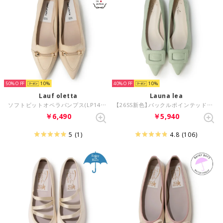
50%
10
40%
10
Lauf oletta
Launa lea
ソフトビットオペラパンプス(LP146) （BEIGE-S）
【26SS新色】バックルポインテッドトゥパンプス(0459C) （LグリーンS）
￥6,490
￥5,940
5
(1)
4.8
(106)