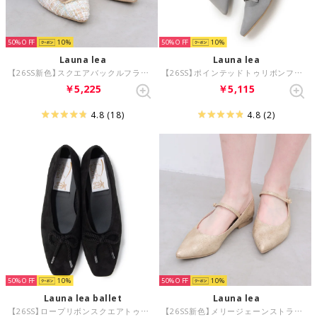
50%
10
50%
10
Launa lea
Launa lea
【26SS新色】スクエアバックルフラットパンプス(0576) （ミントZ/C）
【26SS】ポインテッドトゥリボンフラットパンプス(0615) （LブルーS）
￥5,225
￥5,115
4.8
(18)
4.8
(2)
50%
10
50%
10
Launa lea ballet
Launa lea
【26SS】ロープリボンスクエアトゥバレエシューズ(B7102A) （ブラックS）
【26SS新色】メリージェーンストラップパンプス(0482C) （ベージュZ）