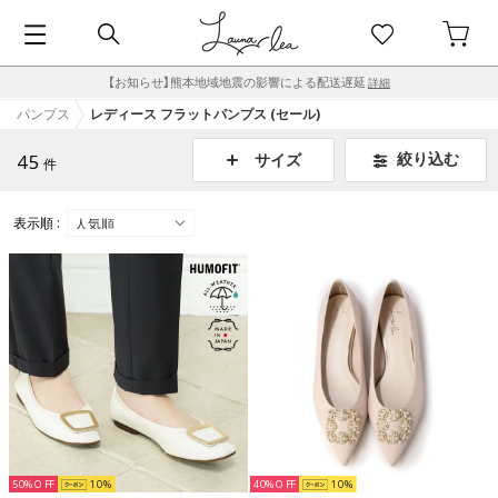
【お知らせ】熊本地域地震の影響による配送遅延
詳細
パンプス
レディース フラットパンプス (セール)
45
絞り込む
サイズ
件
表示順 :
50%
10
40%
10